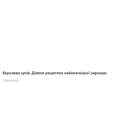
Королева супів. Ділюся рецептом найсмачнішої окрошки
Смачного!