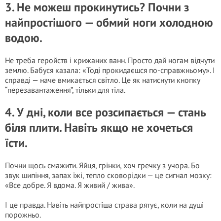
3. Не можеш прокинутись? Почни з
найпростішого — обмий ноги холодною
водою.
Не треба геройств і крижаних ванн. Просто дай ногам відчути
землю. Бабуся казала: «Тоді прокидаєшся по-справжньому». І
справді — наче вмикається світло. Це як натиснути кнопку
“перезавантаження”, тільки для тіла.
4. У дні, коли все розсипається — стань
біля плити. Навіть якщо не хочеться
їсти.
Почни щось смажити. Яйця, грінки, хоч гречку з учора. Бо
звук шипіння, запах їжі, тепло сковорідки — це сигнал мозку:
«Все добре. Я вдома. Я живий / жива».
І це правда. Навіть найпростіша страва рятує, коли на душі
порожньо.