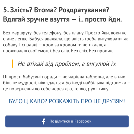
5. Злість? Втома? Роздратування?
Вдягай зручне взуття — і.. просто йди.
Без маршруту, без телефону, без плану. Просто йди, доки не
стане легше. Бабуся вважала, що злість треба вигулювати, як
собаку. І справді — крок за кроком ти не тікаєш, а
проживаєш свої емоції. Без слів. Без сліз. Без провин.
Не втікай від проблем, а вигулюй їх
Ці прості бабусині поради — не чарівна таблетка, але в них
більше мудрості, ніж здається. Бо іноді найбільша підтримка —
це повернення до себе через дію, тепло, рух і тишу.
БУЛО ЦІКАВО? РОЗКАЖІТЬ ПРО ЦЕ ДРУЗЯМ!
Поділитися в Facebook