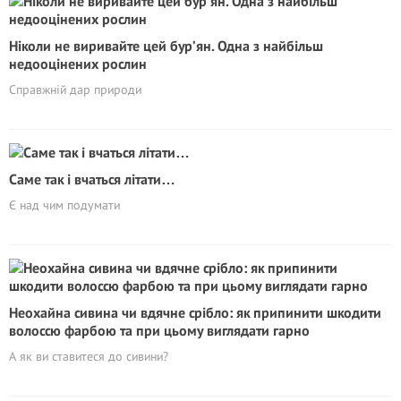
Ніколи не виривайте цей бур’ян. Одна з найбільш
недооцінених рослин
Справжній дар природи
Саме так і вчаться літати…
Є над чим подумати
Неохайна сивина чи вдячне срібло: як припинити шкодити
волоссю фарбою та при цьому виглядати гарно
А як ви ставитеся до сивини?