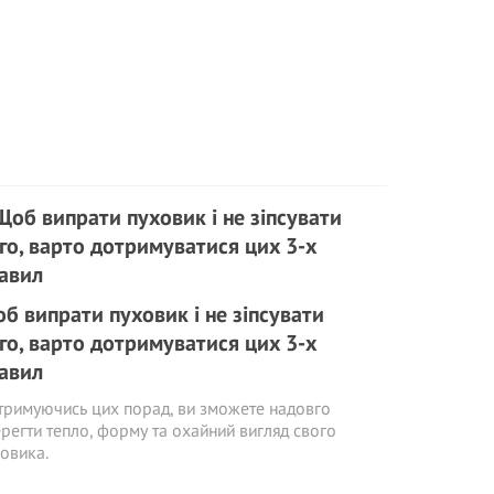
б випрати пуховик і не зіпсувати
го, варто дотримуватися цих 3-х
авил
римуючись цих порад, ви зможете надовго
регти тепло, форму та охайний вигляд свого
овика.