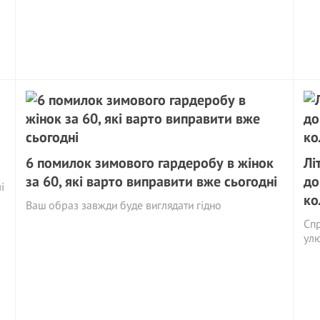
6 помилок зимового гардеробу в жінок
Лі
за 60, які варто виправити вже сьогодні
до
і
ко
Ваш образ завжди буде виглядати гідно
Спр
ул