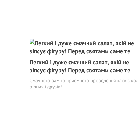
Легкий і дуже смачний салат, якій не
зіпсує фігуру! Перед святами саме те
Смачного вам та приємного проведення часу в кол
рідних і друзів!