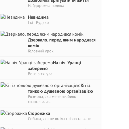
дозволила врятувати їй життя
Найдорожча подяка
Невидима
І кіт Рудько
Дзеркало, перед яким народився
комік
Головний урок
На ніч. Уранці
заберемо
Вона зітхнула
Кіт із
тонкою душевною організацією
Розмова, яка мене неабияк
спантеличила
Сторожиха
Собака, яка не вміла грізно гавкати