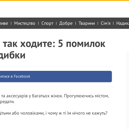
ливе
Мистецтво
Спорт
Добре
Тварини
Сім'я
Надих
 так ходите: 5 помилок
 дибки
итися в Facebook
та аксесуарів у багатьох жінок. Прогулюючись містом,
редати.
дітьми або чоловіками, і чому ж ті їм нічого не кажуть?