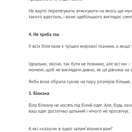
Не варто перетягувати, втискувати чи якось ще муч
такого вдосталь, і воно здебільшого виглядає сим
4. Не треба так
У всіх біля пахв є трішки жирової тканини, а якщо є
Ідеально, звісно, так бути не повинно, але всі ми 
момент, щоб не виглядати дивно, як ця дівчина на 
Якби вона обрала сукню на пару розмірів більше, 
5. Бiлизна
Білу білизну не носять під білий одяг. Але, будь л
ваш одяг достатньо щільний і нічого не просвічує.
А які «казуси» в одязі запамʼяталися вам?