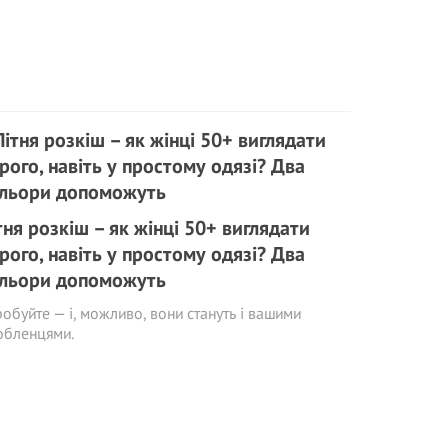
тня розкіш – як жінці 50+ виглядати
рого, навіть у простому одязі? Два
льори допоможуть
обуйте — і, можливо, вони стануть і вашими
юбленцями.