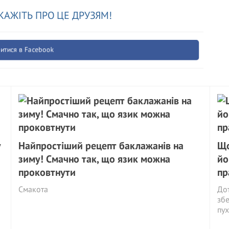
КАЖІТЬ ПРО ЦЕ ДРУЗЯМ!
итися в Facebook
у
Найпростіший рецепт баклажанів на
Що
зиму! Смачно так, що язик можна
йо
проковтнути
пр
Смакота
Дот
збе
пух