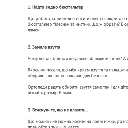
1. Надто видно бюстгaльтер
Що робити, коли модно носити одяг із відкритою с
бюcтгальтер тілесний та чистий). Що ж обрати? Бю
лямки.
2. Замале взуття
Чому всі так бояться візуально збільшити стопу? А 
Якось ми писали, що між краєм взуття та пальцями
обурило, але воно важливе для безпеки.
Ортопеди радять обирати взуття саме так і для діт
візьміть розмір більше.
3. Втиснути те, що не влазить…
Що можна і не можна носити на повні ніжки, розпо
працюйте з тим, що маєте.