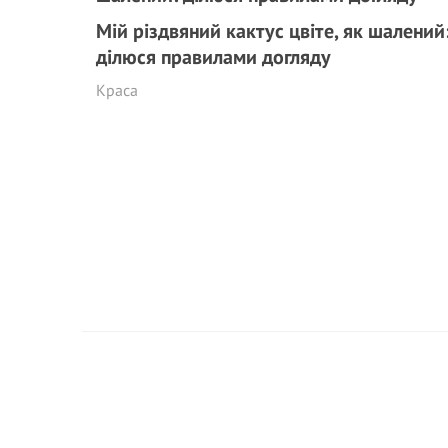
Мій різдвяний кактус цвіте, як шалений
ділюся правилами догляду
Краса