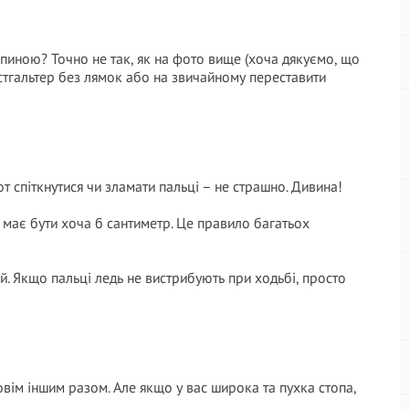
пиною? Точно не так, як на фото вище (хоча дякуємо, що
стгальтер без лямок або на звичайному переставити
от спіткнутися чи зламати пальці – не страшно. Дивина!
 має бути хоча б сантиметр. Це правило багатьох
ей. Якщо пальці ледь не вистрибують при ходьбі, просто
вім іншим разом. Але якщо у вас широка та пухка стопа,