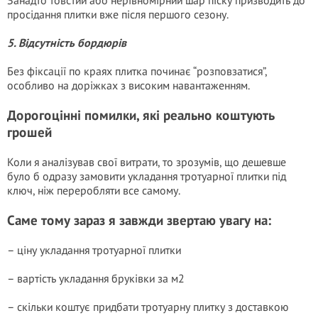
Занадто товстий або нерівномірний шар піску призводить до
просідання плитки вже після першого сезону.
5. Відсутність бордюрів
Без фіксації по краях плитка починає “розповзатися”,
особливо на доріжках з високим навантаженням.
Дорогоцінні помилки, які реально коштують
грошей
Коли я аналізував свої витрати, то зрозумів, що дешевше
було б одразу замовити укладання тротуарної плитки під
ключ, ніж переробляти все самому.
Саме тому зараз я завжди звертаю увагу на:
– ціну укладання тротуарної плитки
– вартість укладання бруківки за м2
– скільки коштує придбати тротуарну плитку з доставкою