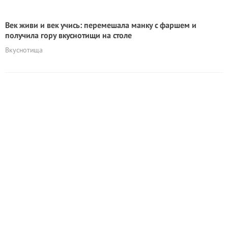
Век живи и век учись: перемешала манку с фаршем и
получила гору вкуснотищи на столе
Вкуснотища