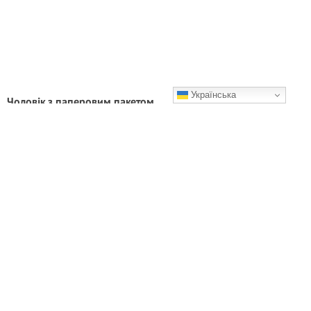
Українська
Чоловік з паперовим пакетом
Одного ранку