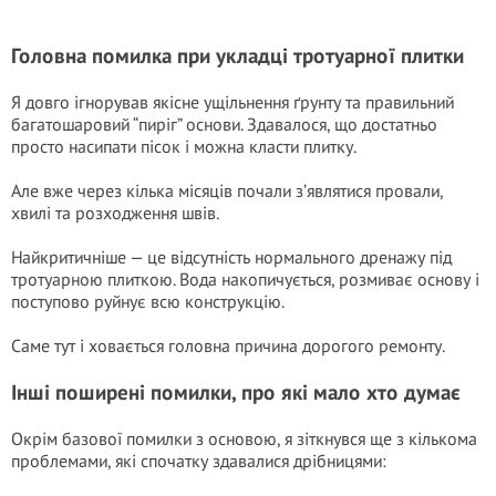
Головна помилка при укладці тротуарної плитки
Я довго ігнорував якісне ущільнення ґрунту та правильний
багатошаровий “пиріг” основи. Здавалося, що достатньо
просто насипати пісок і можна класти плитку.
Але вже через кілька місяців почали з’являтися провали,
хвилі та розходження швів.
Найкритичніше — це відсутність нормального дренажу під
тротуарною плиткою. Вода накопичується, розмиває основу і
поступово руйнує всю конструкцію.
Саме тут і ховається головна причина дорогого ремонту.
Інші поширені помилки, про які мало хто думає
Окрім базової помилки з основою, я зіткнувся ще з кількома
проблемами, які спочатку здавалися дрібницями: