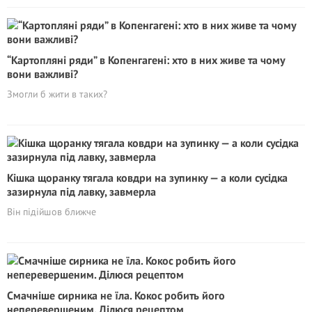
“Картопляні ряди” в Копенгагені: хто в них живе та чому
вони важливі?
Змогли б жити в таких?
Кішка щоранку тягала ковдри на зупинку — а коли сусідка
зазирнула під лавку, завмерла
Він підійшов ближче
Смачніше сирника не їла. Кокос робить його
неперевершеним. Ділюся рецептом