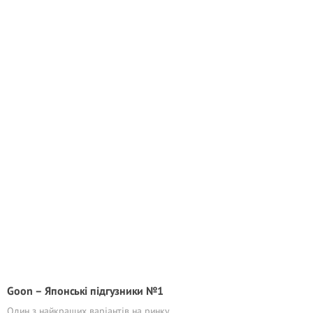
Goon – Японські підгузники №1
Один з найкращих варіантів на ринку