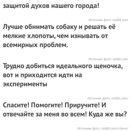
защитой духов нашего города!
Источник фото:
reddit.com
Лучше обнимать собаку и решать её
мелкие хлопоты, чем изнывать от
всемирных проблем.
Источник фото:
reddit.com
Трудно добиться идеального щеночка,
вот и приходится идти на
эксперименты
Источник фото:
reddit.com/
Спасите! Помогите! Приручите! И
отвечайте за меня во всем! Куда же вы?
Источник фото:
reddit.com/r/aww/