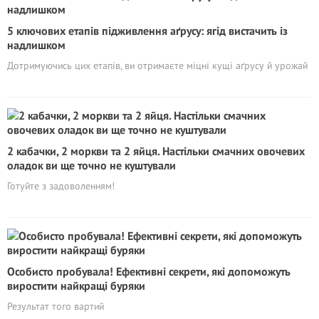
5 ключових етапів підживлення аґрусу: ягід вистачить із
надлишком
Дотримуючись цих етапів, ви отримаєте міцні кущі аґрусу й урожай
2 кабачки, 2 моркви та 2 яйця. Настільки смачних овочевих
оладок ви ще точно не куштували
Готуйте з задоволенням!
Особисто пробyвала! Eфективні секрети, які допоможуть
виростити найкращі буряки
Результат того вартий