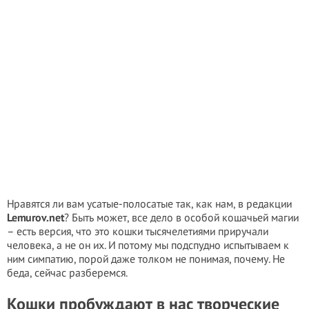
Нравятся ли вам усатые-полосатые так, как нам, в редакции
Lemurov.net
? Быть может, все дело в особой кошачьей магии
– есть версия, что это кошки тысячелетиями приручали
человека, а не он их. И потому мы подспудно испытываем к
ним симпатию, порой даже толком не понимая, почему. Не
беда, сейчас разберемся.
Кошки пробуждают в нас творческие