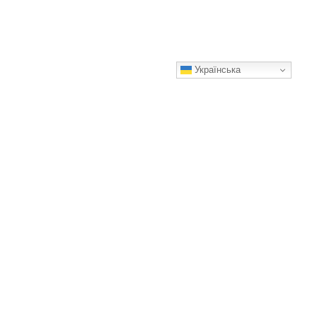
Українська
Як вибрати мелену каву за смаком і способом приготування
Арабіка, робуста чи суміш