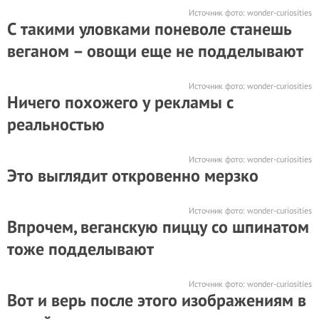
Источник фото:
wonder-curiosities
С такими уловками поневоле станешь
веганом – овощи еще не подделывают
Источник фото:
wonder-curiosities
Ничего похожего у рекламы с
реальностью
Источник фото:
wonder-curiosities
Это выглядит откровенно мерзко
Источник фото:
wonder-curiosities
Впрочем, веганскую пиццу со шпинатом
тоже подделывают
Источник фото:
wonder-curiosities
Вот и верь после этого изображениям в