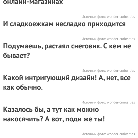
онлайн-магазинах
Источник фото:
wonder-curiosities
И сладкоежкам несладко приходится
Источник фото:
wonder-curiosities
Подумаешь, растаял снеговик. С кем не
бывает?
Источник фото:
wonder-curiosities
Какой интригующий дизайн! А, нет, все
как обычно.
Источник фото:
wonder-curiosities
Казалось бы, а тут как можно
накосячить? А вот, поди же ты!
Источник фото:
wonder-curiosities