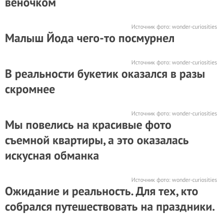
веночком
Источник фото:
wonder-curiosities
Малыш Йода чего-то посмурнел
Источник фото:
wonder-curiosities
В реальности букетик оказался в разы
скромнее
Источник фото:
wonder-curiosities
Мы повелись на красивые фото
съемной квартиры, а это оказалась
искусная обманка
Источник фото:
wonder-curiosities
Ожидание и реальность. Для тех, кто
собрался путешествовать на праздники.