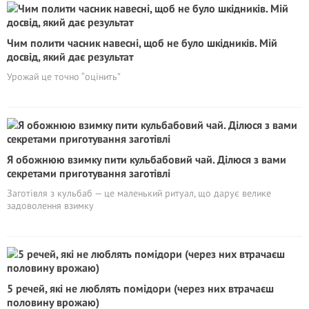
Чим полити часник навесні, щоб не було шкідників. Мій
досвід, який дає результат
Урожай це точно “оцінить”
Я обожнюю взимку пити кульбабовий чай. Ділюся з вами
секретами приготування заготівлі
Заготівля з кульбаб — це маленький ритуал, що дарує велике
задоволення взимку
5 речей, які не люблять помідори (через них втрачаєш
половину врожаю)