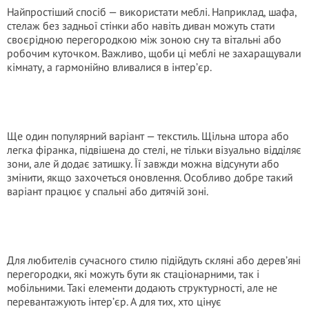
Найпростіший спосіб — використати меблі. Наприклад, шафа,
стелаж без задньої стінки або навіть диван можуть стати
своєрідною перегородкою між зоною сну та вітальні або
робочим куточком. Важливо, щоби ці меблі не захаращували
кімнату, а гармонійно вливалися в інтер’єр.
Ще один популярний варіант — текстиль. Щільна штора або
легка фіранка, підвішена до стелі, не тільки візуально відділяє
зони, але й додає затишку. Її завжди можна відсунути або
змінити, якщо захочеться оновлення. Особливо добре такий
варіант працює у спальні або дитячій зоні.
Для любителів сучасного стилю підійдуть скляні або дерев’яні
перегородки, які можуть бути як стаціонарними, так і
мобільними. Такі елементи додають структурності, але не
перевантажують інтер’єр. А для тих, хто цінує