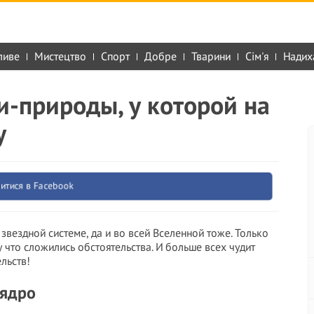
ливе
Мистецтво
Спорт
Добре
Тварини
Сім'я
Надих
и-природы, у которой на
у
итися в Facebook
звездной системе, да и во всей Вселенной тоже. Только
у что сложились обстоятельства. И больше всех чудит
льств!
 ядро