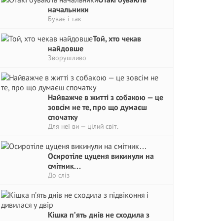
начальники
Буває і так
Той, хто чекав
найдовше
Зворушливо
Найважче в житті з собакою — це
зовсім не те, про що думаєш
спочатку
Для неї ви — цілий світ.
Осиротіле цуценя викинули на
смітник…
До сліз
Кішка п’ять днів не сходила з