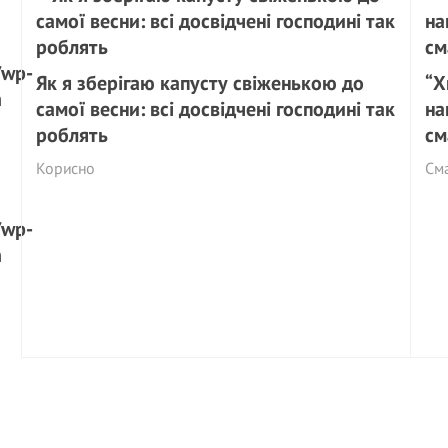
/wp-
Як я зберігаю капусту свіженькою до
“Х
n
самої весни: всі досвідчені господині так
на
роблять
см
Корисно
См
/wp-
n