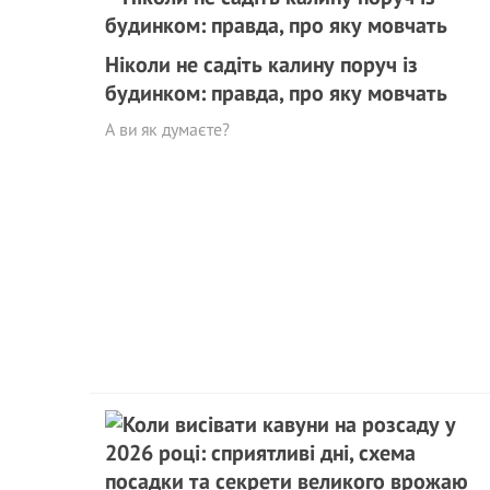
Ніколи не садіть калину поруч із
будинком: правда, про яку мовчать
А ви як думаєте?