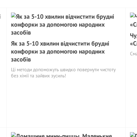
Чу
Як за 5-10 хвилин відчистити брудні
«С
конфорки за допомогою народних
См
засобів
Ці методи допоможуть швидко повернути чистоту
без хімії та зайвих зусиль!