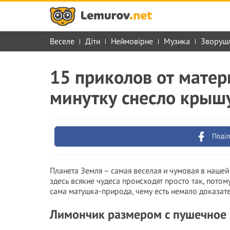
Веселе
Діти
Неймовірне
Музика
Зворуш
15 приколов от матер
минутку снесло крыш
Поділ
Планета Земля – самая веселая и чумовая в нашей 
здесь всякие чудеса происходят просто так, потом
сама матушка-природа, чему есть немало доказате
Лимончик размером с пушечное