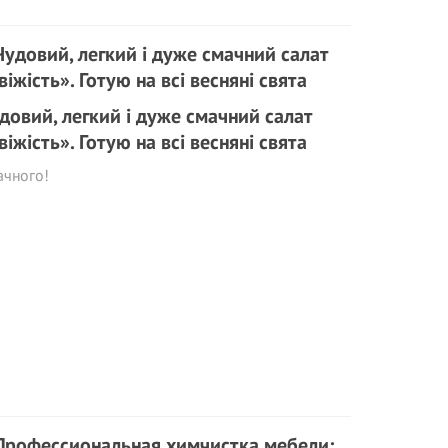
довий, легкий і дуже смачний салат
віжість». Готую на всі весняні свята
ачного!