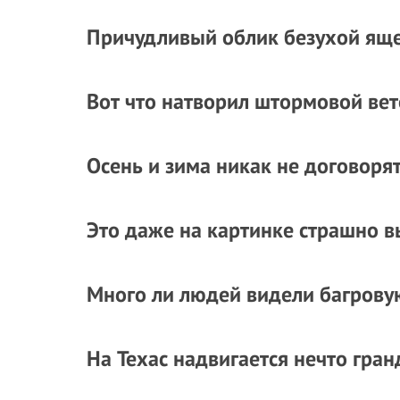
Причудливый облик безухой ящ
Вот что натворил штормовой вет
Осень и зима никак не договоря
Это даже на картинке страшно в
Много ли людей видели багрову
На Техас надвигается нечто гра