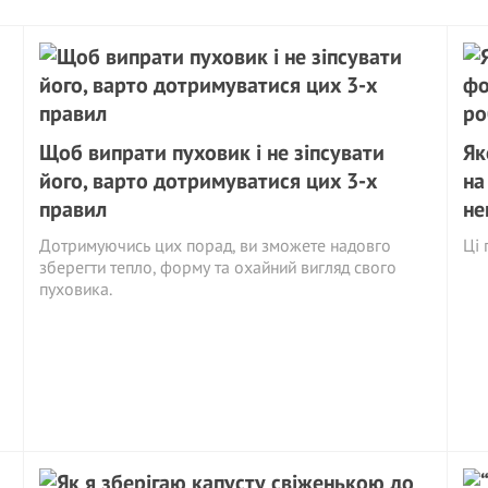
Щоб випрати пуховик і не зіпсувати
Як
його, варто дотримуватися цих 3-х
на
правил
не
Дотримуючись цих порад, ви зможете надовго
Ці 
зберегти тепло, форму та охайний вигляд свого
пуховика.