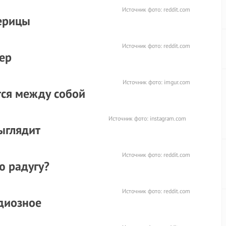
Источник фото:
reddit.com
ерицы
Источник фото:
reddit.com
ер
Источник фото:
imgur.com
тся между собой
Источник фото:
instagram.com
ыглядит
Источник фото:
reddit.com
ю радугу?
Источник фото:
reddit.com
ндиозное