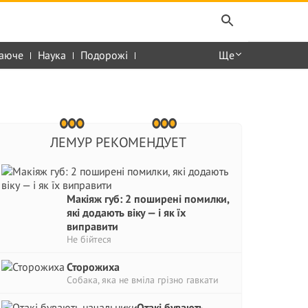
аюче
Наука
Подорожі
Ще
ЛЕМУР РЕКОМЕНДУЕТ
Макіяж губ: 2 поширені помилки,
які додають віку — і як їх
виправити
Не бійтеся
Сторожиха
Собака, яка не вміла грізно гавкати
Отакі бувають