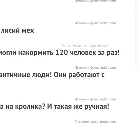
Источник фото:
reddit.com
Источник фото:
reddit.com
 лисий мех
Источник фото:
instagram.com
смогли накормить 120 человек за раз!
Источник фото:
reddit.com
античные люди! Они работают с
Источник фото:
reddit.com
а на кролика? И такая же ручная!
Источник фото:
imgur.com