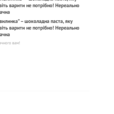
вилинка” – шоколадна паста, яку
віть варити не потрібно! Нереально
ачна
ачного вам!