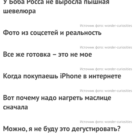
У Боба Росса не выросла пышная
шевелюра
Источник фото:
wonder-curiosities
Фото из соцсетей и реальность
Источник фото:
wonder-curiosities
Все же готовка – это не мое
Источник фото:
wonder-curiosities
Когда покупаешь iPhone в интернете
Источник фото:
wonder-curiosities
Вот почему надо нагреть маслице
сначала
Источник фото:
wonder-curiosities
Можно, я не буду это дегустировать?