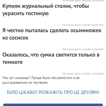
Источник фото:
wonder-curiosities
Купили журнальный столик, чтобы
украсить гостиную
Источник фото:
wonder-curiosities
Я честно пыталась сделать осьминожек
из сосисок
Источник фото:
wonder-curiosities
Оказалось, что сумка светится только в
темноте
Источник фото:
wonder-curiosities
Что тут скажешь? Лучше быть пессимистом и не
расстраиваться по пустякам.
БУЛО ЦІКАВО? РОЗКАЖІТЬ ПРО ЦЕ ДРУЗЯМ!