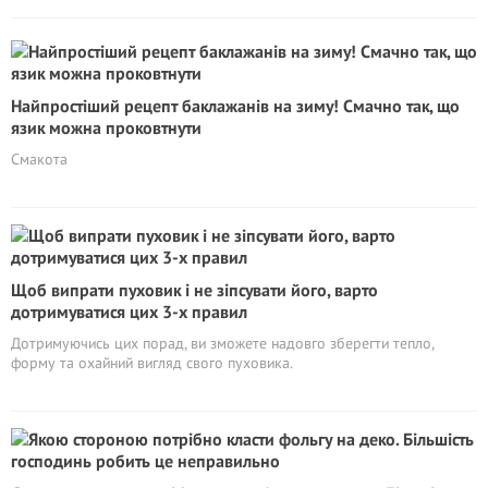
Найпростіший рецепт баклажанів на зиму! Смачно так, що
язик можна проковтнути
Смакота
Щоб випрати пуховик і не зіпсувати його, варто
дотримуватися цих 3-х правил
Дотримуючись цих порад, ви зможете надовго зберегти тепло,
форму та охайний вигляд свого пуховика.