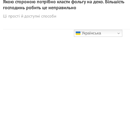
Якою стороною потрібно класти фольгу на деко. Більшість
господинь робить це неправильно
Ці прості й доступні способи
Українська