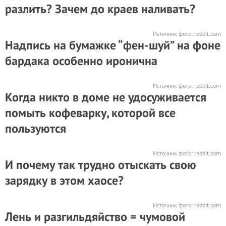
разлить? Зачем до краев наливать?
Источник фото:
reddit.com
Надпись на бумажке “фен-шуй” на фоне
бардака особенно иронична
Источник фото:
reddit.com
Когда никто в доме не удосуживается
помыть кофеварку, которой все
пользуются
Источник фото:
reddit.com
И почему так трудно отыскать свою
зарядку в этом хаосе?
Источник фото:
reddit.com
Лень и разгильдяйство = чумовой