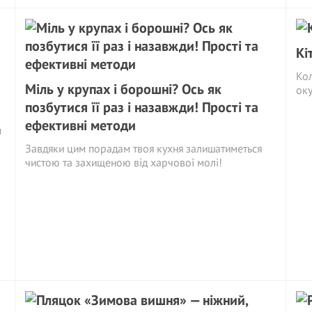
Кі
Кол
Міль у крупах і борошні? Ось як
оку
позбутися її раз і назавжди! Прості та
ефективні методи
м
Завдяки цим порадам твоя кухня залишатиметься
чистою та захищеною від харчової молі!