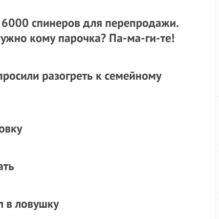
ил 6000 спинеров для перепродажи.
нужно кому парочка? Па-ма-ги-те!
просили разогреть к семейному
овку
ать
л в ловушку