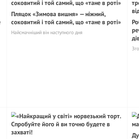
Пляцок «Зимова вишня» — ніжний,
е
соковитий і той самий, що «тане в роті»
Ро
ре
Найсмачніший він наступного дня
ді
Зго
Ду