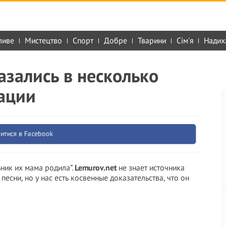
ливе
Мистецтво
Спорт
Добре
Тварини
Сім'я
Надих
азались в несколько
уации
итися в Facebook
ьник их мама родила”.
Lemurov.net
не знает источника
песни, но у нас есть косвенные доказательства, что он