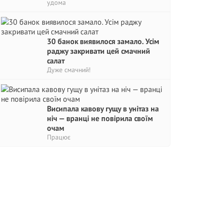
удома
30 банок виявилося замало. Усім
раджу закривати цей смачний
салат
Дуже смачний!
Висипала кавову гущу в унітаз на
ніч — вранці не повірила своїм
очам
Працює