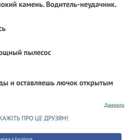
нокий камень. Водитель-неудачник.
сь
мощный пылесос
оды и оставляешь лючок открытым
Джерело
КАЖІТЬ ПРО ЦЕ ДРУЗЯМ!
итися в Facebook