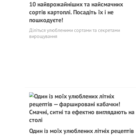
10 найврожайніших та найсмачних
сортів картоплі. Посадіть їх і не
пошкодуєте!
Діліться улюбленими сортами та секретами
вирощування
Один із моїх улюблених літніх рецептів