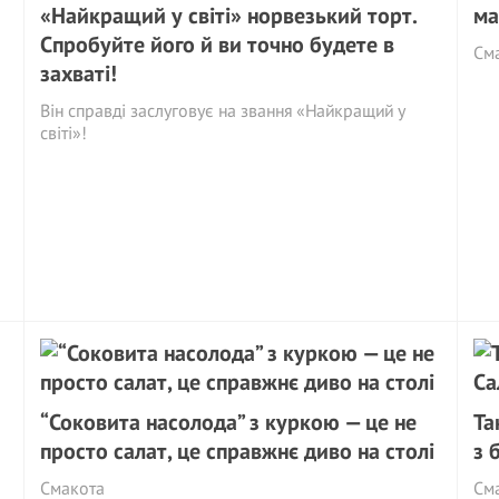
«Найкращий у світі» норвезький торт.
ма
Спробуйте його й ви точно будете в
См
захваті!
Він справді заслуговує на звання «Найкращий у
світі»!
“Соковита насолода” з куркою — це не
Та
просто салат, це справжнє диво на столі
з 
Смакота
См