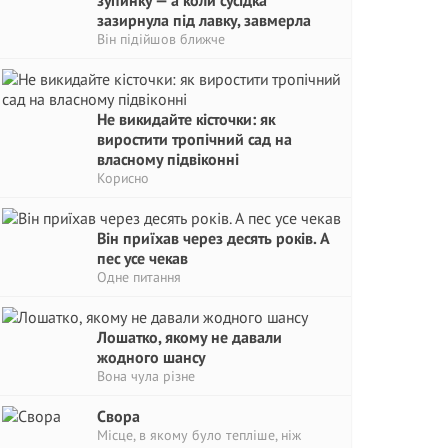
зупинку — а коли сусідка
зазирнула під лавку, завмерла
Він підійшов ближче
Не викидайте кісточки: як
виростити тропічний сад на
власному підвіконні
Корисно
Він приїхав через десять років. А
пес усе чекав
Одне питання
Лошатко, якому не давали
жодного шансу
Вона чула різне
Свора
Місце, в якому було тепліше, ніж