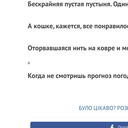
Бескрайняя пустая пустыня. Оди
А кошке, кажется, все понравило
Оторвавшаяся нить на ковре и 
я
Когда не смотришь прогноз пог
БУЛО ЦІКАВО? РОЗ
Поділ