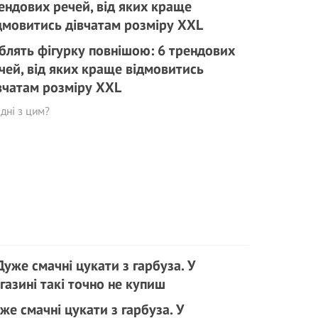
блять фігурку повнішою: 6 трендових
чей, від яких краще відмовитись
вчатам розміру ХXL
дні з цим?
же смачні цукати з гарбуза. У