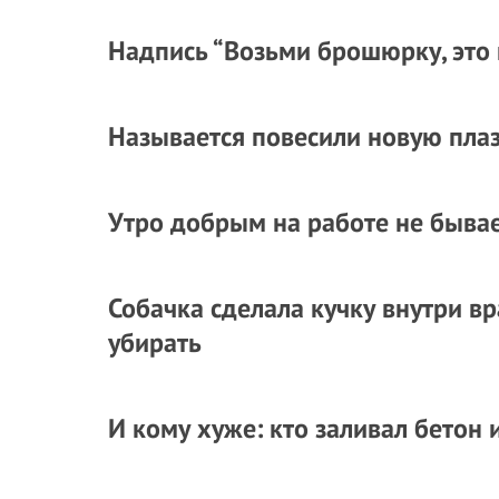
Надпись “Возьми брошюрку, это 
Называется повесили новую пла
Утро добрым на работе не быва
Собачка сделала кучку внутри в
убирать
И кому хуже: кто заливал бетон и