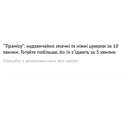
“Тірамісу”: надзвичайно смачні та ніжні цукерки за 10
хвилин. Готуйте побільше, бо їх зʼїдають за 5 хвилин
Смакуйте з ароматним чаєм або кавою!