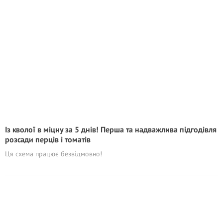
Із кволої в міцну за 5 днів! Перша та надважлива підгодівля
розсади перців і томатів
Ця схема працює безвідмовно!