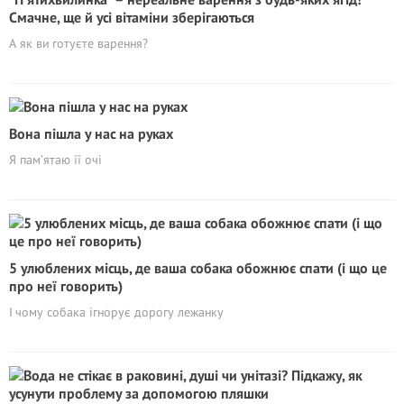
Смачне, ще й усі вітаміни зберігаються
А як ви готуєте варення?
Вона пішла у нас на руках
Я пам’ятаю її очі
5 улюблених місць, де ваша собака обожнює спати (і що це
про неї говорить)
І чому собака ігнорує дорогу лежанку