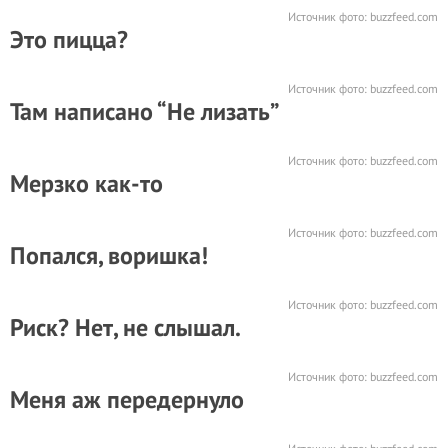
Источник фото:
buzzfeed.com
Это пицца?
Источник фото:
buzzfeed.com
Там написано “Не лизать”
Источник фото:
buzzfeed.com
Мерзко как-то
Источник фото:
buzzfeed.com
Попался, воришка!
Источник фото:
buzzfeed.com
Риск? Нет, не слышал.
Источник фото:
buzzfeed.com
Меня аж передернуло