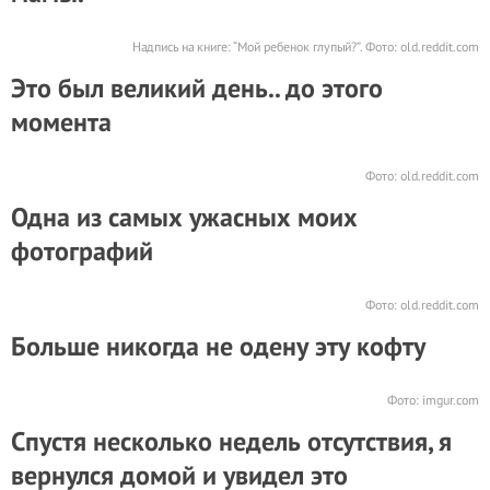
Надпись на книге: “Мой ребенок глупый?”. Фото:
old.reddit.com
Это был великий день.. до этого
момента
Фото:
old.reddit.com
Одна из самых ужасных моих
фотографий
Фото:
old.reddit.com
Больше никогда не одену эту кофту
Фото:
imgur.com
Спустя несколько недель отсутствия, я
вернулся домой и увидел это