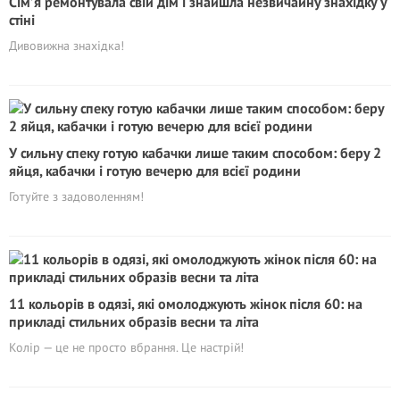
Сім’я ремонтувала свій дім і знайшла незвичайну знахідку у
стіні
Дивовижна знахідка!
У сильну спеку готую кабачки лише таким способом: беру 2
яйця, кабачки і готую вечерю для всієї родини
Готуйте з задоволенням!
11 кольорів в одязі, які омолоджують жінок після 60: на
прикладі стильних образів весни та літа
Колір — це не просто вбрання. Це настрій!