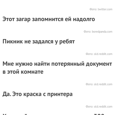
Фото:
twitter.com
Этот загар запомнится ей надолго
Фото:
boredpanda.com
Пикник не задался у ребят
Фото:
old.reddit.com
Мне нужно найти потерянный документ
в этой комнате
Фото:
old.reddit.com
Да. Это краска с принтера
Фото:
old.reddit.com