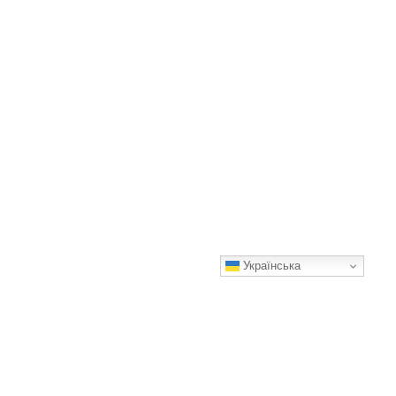
Українська
Замість нудної “Мімози”. Цікавий салат із родзинкою, який
підкорить своїм смаком
Смачного!