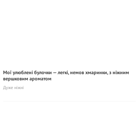
Мої улюблені булочки — легкі, немов хмаринки, з ніжним
вершковим ароматом
Дуже нiжнi