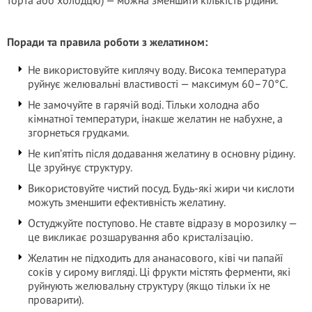
торта або холодцю) — можна зменшити кількість рідини.
Поради та правила роботи з желатином:
Не використовуйте киплячу воду. Висока температура
руйнує желювальні властивості — максимум 60–70°C.
Не замочуйте в гарячій воді. Тільки холодна або
кімнатної температури, інакше желатин не набухне, а
згорнеться грудками.
Не кип’ятіть після додавання желатину в основну рідину.
Це зруйнує структуру.
Використовуйте чистий посуд. Будь-які жири чи кислоти
можуть зменшити ефективність желатину.
Остуджуйте поступово. Не ставте відразу в морозилку —
це викликає розшарування або кристалізацію.
Желатин не підходить для ананасового, ківі чи папайї
соків у сирому вигляді. Ці фрукти містять ферменти, які
руйнують желювальну структуру (якщо тільки їх не
проварити).