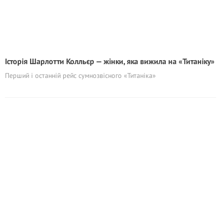
Історія Шарлотти Колльєр — жінки, яка вижила на «Титаніку»
Перший і останній рейс сумнозвісного «Титаніка»