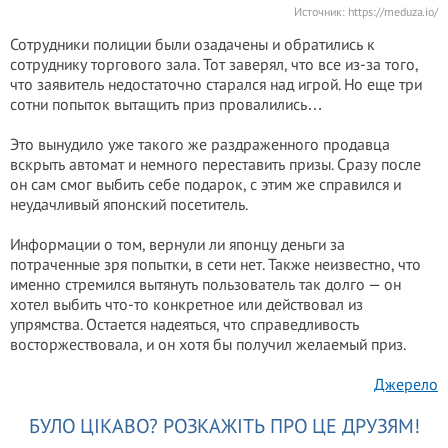
Источник:
https://meduza.io/
Сотрудники полиции были озадачены и обратились к
сотруднику торгового зала. Тот заверял, что все из-за того,
что заявитель недостаточно старался над игрой. Но еще три
сотни попыток вытащить приз провалились…
Это вынудило уже такого же раздраженного продавца
вскрыть автомат и немного переставить призы. Сразу после
он сам смог выбить себе подарок, с этим же справился и
неудачливый японский посетитель.
Информации о том, вернули ли японцу деньги за
потраченные зря попытки, в сети нет. Также неизвестно, что
именно стремился вытянуть пользователь так долго — он
хотел выбить что-то конкретное или действовал из
упрямства. Остается надеяться, что справедливость
восторжествовала, и он хотя бы получил желаемый приз.
Джерело
БУЛО ЦІКАВО? РОЗКАЖІТЬ ПРО ЦЕ ДРУЗЯМ!