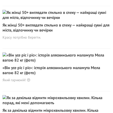
Як жінці 50+ виглядати стильно в спеку — найкращі сукні для
міста, відпочинку чи вечірки
Красу потрібно берегти.
«Він усе ріс і ріс»: історія аляскинського маламута Мела
вагою 82 кг (фото)
Який гарнюній! 😍
Як за декілька відмити мікрохвильовку хвилин. Кілька