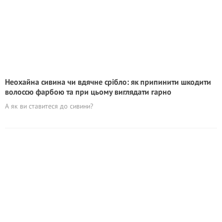
Неохайна сивина чи вдячне срібло: як припинити шкодити
волоссю фарбою та при цьому виглядати гарно
А як ви ставитеся до сивини?