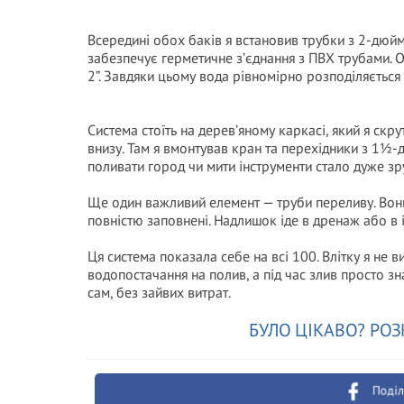
Всередині обох баків я встановив трубки з 2-дю
забезпечує герметичне з’єднання з ПВХ трубами. О
2”. Завдяки цьому вода рівномірно розподіляється
Система стоїть на дерев’яному каркасі, який я скру
внизу. Там я вмонтував кран та перехідники з 1½-
поливати город чи мити інструменти стало дуже зр
Ще один важливий елемент — труби переливу. Вони
повністю заповнені. Надлишок іде в дренаж або в 
Ця система показала себе на всі 100. Влітку я не 
водопостачання на полив, а під час злив просто з
сам, без зайвих витрат.
БУЛО ЦІКАВО? РОЗ
Поділ