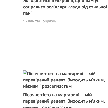
Як вдягатися в 60 років, щоб вам усі
озиралися вслід: приклади від стильної
пані
Як вам такі образи?
Пісочне тісто на маргарині — мій
перевірений рецепт. Виходить м’яким,
ніжним і розсипчастим