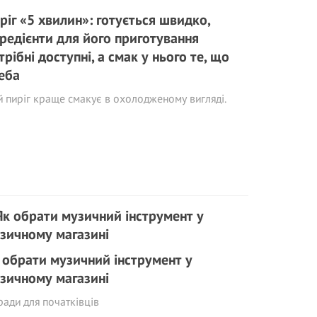
ріг «5 хвилин»: готується швидко,
гредієнти для його приготування
трібні доступні, а смак у нього те, що
еба
 пиріг краще смакує в охолодженому вигляді.
 обрати музичний інструмент у
зичному магазині
ади для початківців