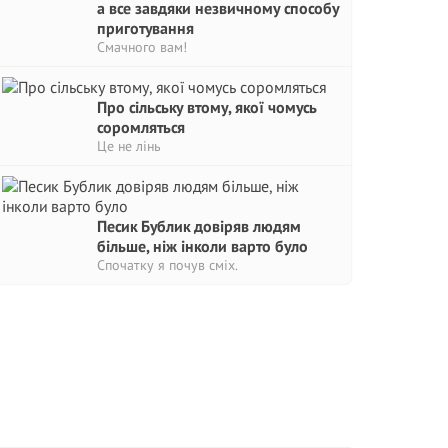
а все завдяки незвичному способу
приготування
Смачного вам!
Про сільську втому, якої чомусь
соромляться
Це не лінь
Песик Бублик довіряв людям
більше, ніж інколи варто було
Спочатку я почув сміх.