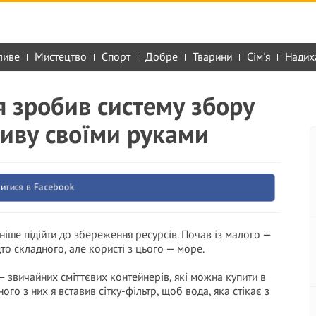
ливе
Мистецтво
Спорт
Добре
Тварини
Сім'я
Надих
я зробив систему збору
иву своїми руками
итися в Facebook
ніше підійти до збереження ресурсів. Почав із малого —
то складного, але користі з цього — море.
— звичайних сміттєвих контейнерів, які можна купити в
го з них я вставив сітку-фільтр, щоб вода, яка стікає з