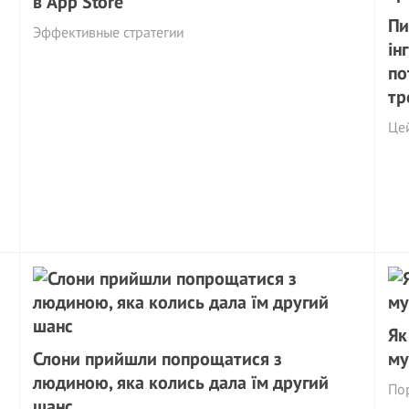
в App Store
Пи
Эффективные стратегии
ін
по
тр
Цей
Як
Слони прийшли попрощатися з
му
людиною, яка колись дала їм другий
Пор
шанс