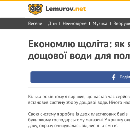
Веселе
Діти
Неймовірне
Музика
Зворуш
Економлю щоліта: як 
дощової води для пол
Поділ
Кілька років тому я вирішив, що настав час серйоз
встановив систему збору дощової води. Нічого над
Свою систему я зробив із двох пластикових баків 
будь-якому господарському магазині. У кришку одно
даху, одразу очищувалась від листя та сміття.