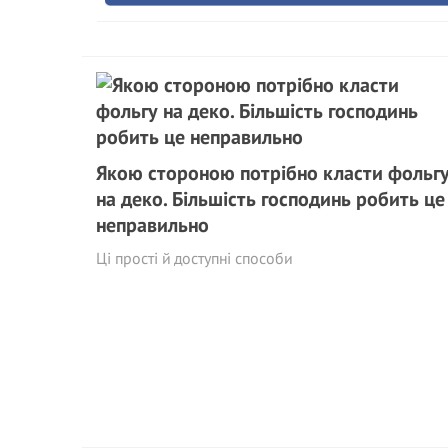
Якою стороною потрібно класти фольг
на деко. Більшість господинь робить це
неправильно
Ці прості й доступні способи