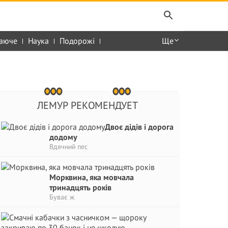
аюче
Наука
Подорожі
Ще
ЛЕМУР РЕКОМЕНДУЕТ
Двоє дідів і дорога
додому
Вдячний пес
Морквина, яка мовчала
тринадцять років
Буває ж