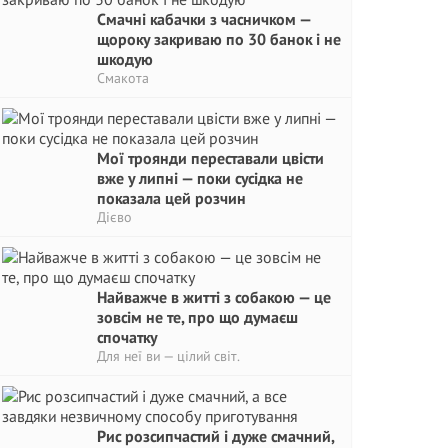
Смачні кабачки з часничком —
щороку закриваю по 30 банок і не
шкодую
Смакота
Мої троянди переставали цвісти
вже у липні — поки сусідка не
показала цей розчин
Дієво
Найважче в житті з собакою — це
зовсім не те, про що думаєш
спочатку
Для неї ви — цілий світ.
Рис розсипчастий і дуже смачний,