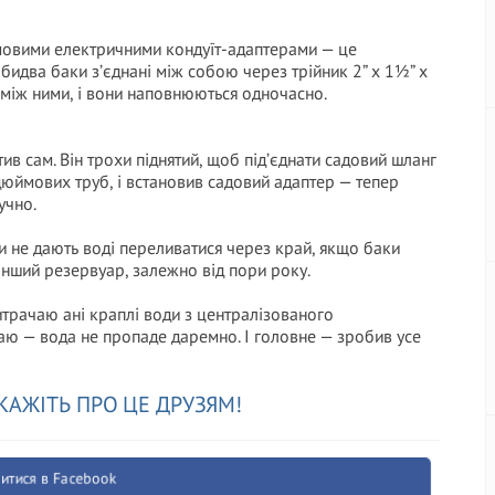
ймовими електричними кондуїт-адаптерами — це
бидва баки з’єднані між собою через трійник 2” x 1½” x
 між ними, і вони наповнюються одночасно.
тив сам. Він трохи піднятий, щоб під’єднати садовий шланг
дюймових труб, і встановив садовий адаптер — тепер
учно.
 не дають воді переливатися через край, якщо баки
інший резервуар, залежно від пори року.
витрачаю ані краплі води з централізованого
наю — вода не пропаде даремно. І головне — зробив усе
КАЖІТЬ ПРО ЦЕ ДРУЗЯМ!
итися в Facebook