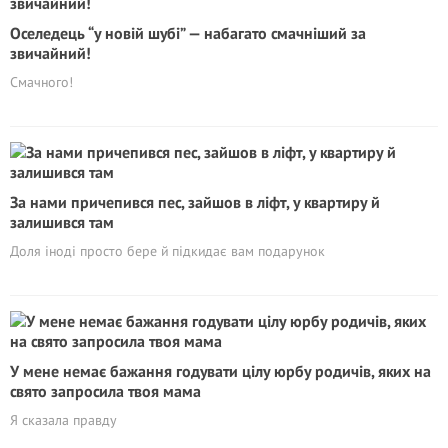
Оселедець “у новій шубі” — набагато смачніший за
звичайний!
Смачного!
За нами причепився пес, зайшов в ліфт, у квартиру й
залишився там
Доля іноді просто бере й підкидає вам подарунок
У мене немає бажання годувати цілу юрбу родичів, яких на
свято запросила твоя мама
Я сказала правду