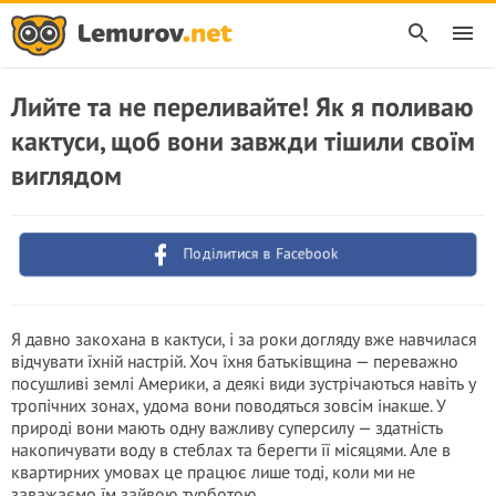
Лийте та не переливайте! Як я поливаю
кактуси, щоб вони завжди тішили своїм
виглядом
Поділитися в Facebook
Я давно закохана в кактуси, і за роки догляду вже навчилася
відчувати їхній настрій. Хоч їхня батьківщина — переважно
посушливі землі Америки, а деякі види зустрічаються навіть у
тропічних зонах, удома вони поводяться зовсім інакше. У
природі вони мають одну важливу суперсилу — здатність
накопичувати воду в стеблах та берегти її місяцями. Але в
квартирних умовах це працює лише тоді, коли ми не
заважаємо їм зайвою турботою.