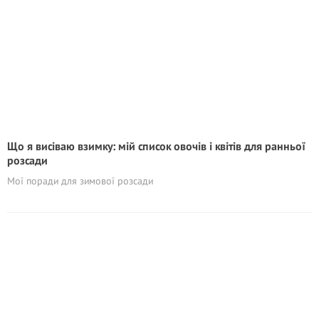
Що я висіваю взимку: мій список овочів і квітів для ранньої
розсади
Мої поради для зимової розсади