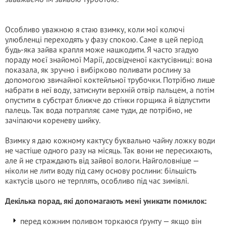
Особливо уважною я стаю взимку, коли мої колючі
улюбленці переходять у фазу спокою. Саме в цей період
будь-яка зайва крапля може нашкодити. Я часто згадую
пораду моєї знайомої Марії, досвідченої кактусівниці: вона
показала, як зручно і вибірково поливати рослину за
допомогою звичайної коктейльної трубочки. Потрібно лише
набрати в неї воду, затиснути верхній отвір пальцем, а потім
опустити в субстрат ближче до стінки горщика й відпустити
палець. Так вода потрапляє саме туди, де потрібно, не
зачіпаючи кореневу шийку.
Взимку я даю кожному кактусу буквально чайну ложку води
не частіше одного разу на місяць. Так вони не пересихають,
але й не страждають від зайвої вологи. Найголовніше —
ніколи не лити воду під саму основу рослини: більшість
кактусів цього не терплять, особливо під час зимівлі.
Декілька порад, які допомагають мені уникати помилок:
перед кожним поливом торкаюся ґрунту — якщо він