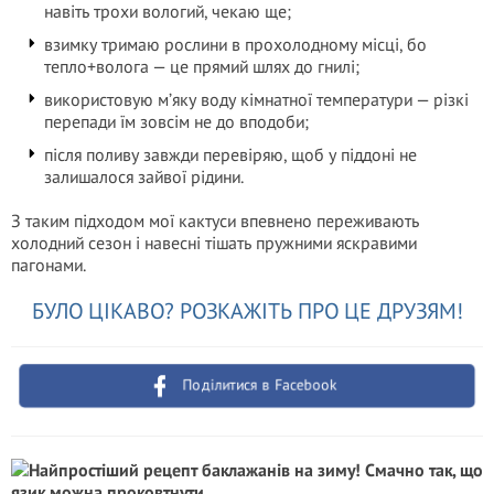
навіть трохи вологий, чекаю ще;
взимку тримаю рослини в прохолодному місці, бо
тепло+волога — це прямий шлях до гнилі;
використовую м’яку воду кімнатної температури — різкі
перепади їм зовсім не до вподоби;
після поливу завжди перевіряю, щоб у піддоні не
залишалося зайвої рідини.
З таким підходом мої кактуси впевнено переживають
холодний сезон і навесні тішать пружними яскравими
пагонами.
БУЛО ЦІКАВО? РОЗКАЖІТЬ ПРО ЦЕ ДРУЗЯМ!
Поділитися в Facebook