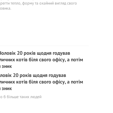
регти тепло, форму та охайний вигляд свого
овика.
ловік 20 років щодня годував
личних котів біля свого офісу, а потім
н зник
о б більше таких людей