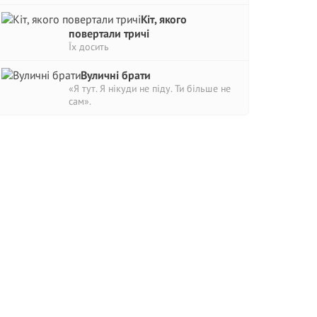
Кіт, якого
повертали тричі
Їх досить
Вуличні брати
«Я тут. Я нікуди не піду. Ти більше не
сам».