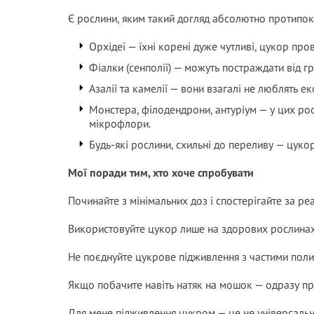
Є рослини, яким такий догляд абсолютно протипок
Орхідеї — їхні корені дуже чутливі, цукор пров
Фіалки (сенполії) — можуть постраждати від гр
Азалії та камелії — вони взагалі не люблять ек
Монстера, філодендрони, антуріум — у цих рос
мікрофлори.
Будь-які рослини, схильні до переливу — цуко
Мої поради тим, хто хоче спробувати
Починайте з мінімальних доз і спостерігайте за ре
Використовуйте цукор лише на здорових рослинах
Не поєднуйте цукрове підживлення з частими поли
Якщо побачите навіть натяк на мошок — одразу пр
Для мене підживлення цукром — це не універсальн