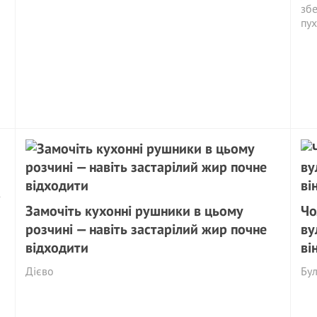
збе
пух
Замочіть кухонні рушники в цьому
Чо
розчині — навіть застарілий жир почне
ву
відходити
ві
Дієво
Бул