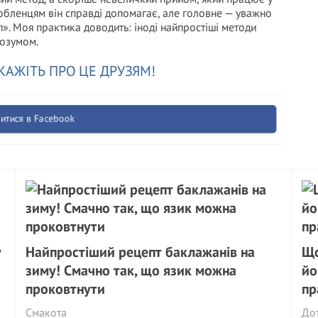
юбленцям він справді допомагає, але головне — уважно
п». Моя практика доводить: іноді найпростіші методи
розумом.
КАЖІТЬ ПРО ЦЕ ДРУЗЯМ!
итися в Facebook
у
Найпростіший рецепт баклажанів на
Що
зиму! Смачно так, що язик можна
йо
проковтнути
пр
Смакота
Дот