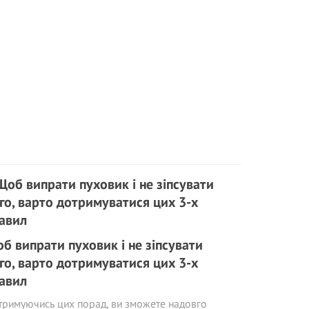
б випрати пуховик і не зіпсувати
го, варто дотримуватися цих 3-х
авил
римуючись цих порад, ви зможете надовго