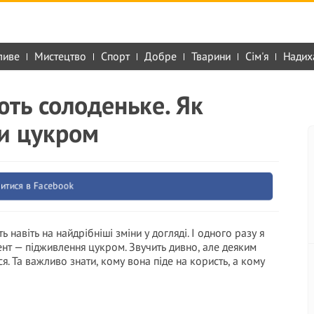
ливе
Мистецтво
Спорт
Добре
Тварини
Сім'я
Надих
ють солоденьке. Як
и цукром
итися в Facebook
 навіть на найдрібніші зміни у догляді. І одного разу я
нт — підживлення цукром. Звучить дивно, але деяким
. Та важливо знати, кому вона піде на користь, а кому