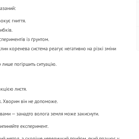
азаний:
окує гниття.
ибків.
спериментів із ґрунтом.
лин коренева система реагує негативно на різкі зміни
р лише погіршить ситуацію.
акцією листя.
. Хворим він не допоможе.
вами — занадто волога земля може закиснути.
ипиняйте експеримент.
ий метод, а скоріше невеличкий прийом, який працює у