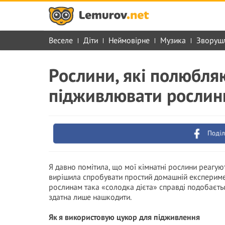
Веселе
Діти
Неймовірне
Музика
Зворуш
Рослини, які полюбля
підживлювати рослин
Поділ
Я давно помітила, що мої кімнатні рослини реагують
вирішила спробувати простий домашній експериме
рослинам така «солодка дієта» справді подобається
здатна лише нашкодити.
Як я використовую цукор для підживлення