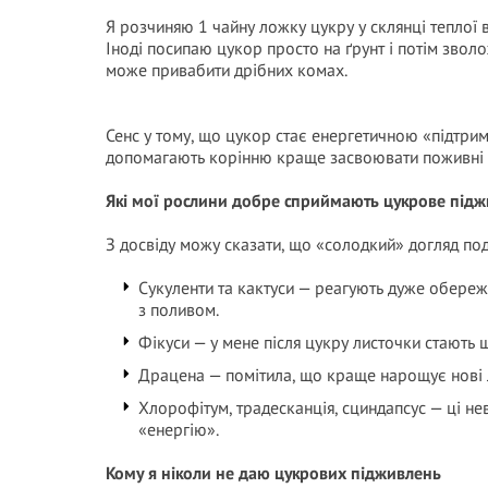
Я розчиняю 1 чайну ложку цукру у склянці теплої 
Іноді посипаю цукор просто на ґрунт і потім звол
може привабити дрібних комах.
Сенс у тому, що цукор стає енергетичною «підтрим
допомагають корінню краще засвоювати поживні 
Які мої рослини добре сприймають цукрове під
З досвіду можу сказати, що «солодкий» догляд по
Сукуленти та кактуси — реагують дуже обереж
з поливом.
Фікуси — у мене після цукру листочки стають 
Драцена — помітила, що краще нарощує нові 
Хлорофітум, традесканція, сциндапсус — ці не
«енергію».
Кому я ніколи не даю цукрових підживлень