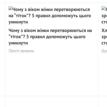
Чому з віком жінки перетворюються на
Хл
“тіток”? 5 правил допоможуть цього
зр
уникнути
ст
Прості правила
Дуж