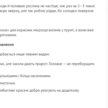
води й поливаю рослину не частіше, ніж раз на 2–3 тижні.
ожую зверху, але так роблю рідше, бо солодка поверхня
кою» для корисних мікроорганізмів у ґрунті, а вони вже
речовини.
живлення
добається лише певним видам:
но, але інколи дають приріст. Головне — не переборщити
щільнішими і більш насиченими.
листочки.
вибагливі красені добре реагують на додаткову