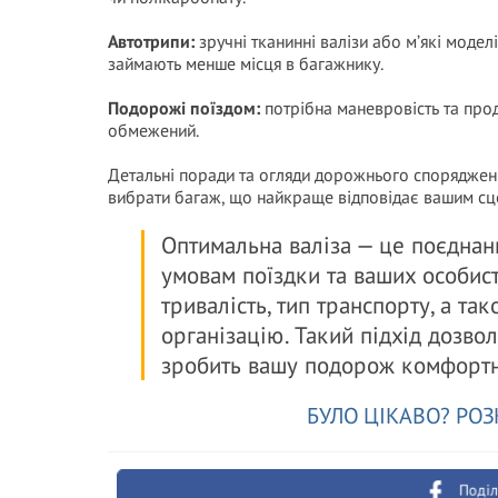
Автотрипи:
зручні тканинні валізи або м’які модел
займають менше місця в багажнику.
Подорожі поїздом:
потрібна маневровість та прод
обмежений.
Детальні поради та огляди дорожнього споряджен
вибрати багаж, що найкраще відповідає вашим с
Оптимальна валіза — це поєднання
умовам поїздки та ваших особис
тривалість, тип транспорту, а та
організацію. Такий підхід дозво
зробить вашу подорож комфортн
БУЛО ЦІКАВО? РОЗ
Поділ