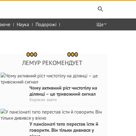
аюче
Наука
Подорожі
Ще
ЛЕМУР РЕКОМЕНДУЕТ
Чому активний ріст чистотілу на
ділянці – це тривожний сигнaл
Корисно знати
У пансіонаті тато перестав їсти й
говорити. Він тільки дивився у