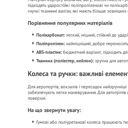
підходять ударостійкі поліпропіленові чи полікарб
гнучкі тканинні валізи, які мають більше зовнішні
Порівняння популярних матеріалів
Полікарбонат:
легкий, міцний, стійкий до удар
Поліпропілен:
найміцніший, добре переносить 
ABS-пластик:
бюджетний варіант, підходить дл
Тканина (поліестер, нейлон):
зручна для автоп
Колеса та ручки: важливі елеме
Для аеропортів, вокзалів і пересадок найзручніш
забезпечують легке маневрування. Для автотріпів п
поверхні.
На що звернути увагу:
Гумові або поліуретанові колеса працюють ти