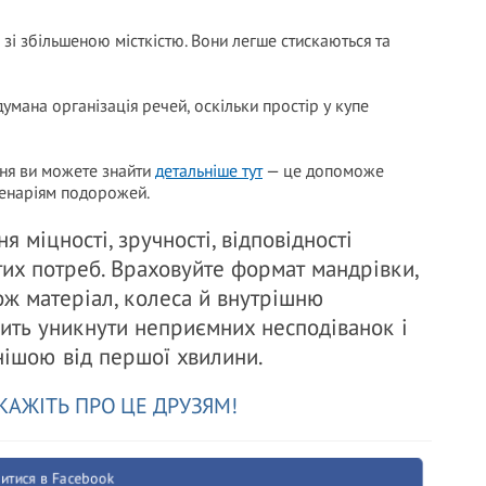
і зі збільшеною місткістю. Вони легше стискаються та
умана організація речей, оскільки простір у купе
ня ви можете знайти
детальніше тут
— це допоможе
ценаріям подорожей.
 міцності, зручності, відповідності
тих потреб. Враховуйте формат мандрівки,
кож матеріал, колеса й внутрішню
лить уникнути неприємних несподіванок і
ішою від першої хвилини.
КАЖІТЬ ПРО ЦЕ ДРУЗЯМ!
итися в Facebook