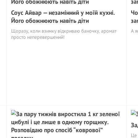
Соус Айвар — незамінний у моїй кухні.
Чо
Його обожнюють навіть діти
за
Щоразу, коли взимку відкриваю баночку, аромат
А я
просто неперевершений!
За
Це 