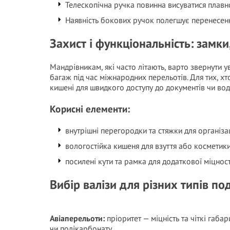
Телескопічна ручка повинна висуватися плавно
Наявність бокових ручок полегшує перенесен
Захист і функціональність: замки
Мандрівникам, які часто літають, варто звернути 
багаж під час міжнародних перельотів. Для тих, х
кишені для швидкого доступу до документів чи вод
Корисні елементи:
внутрішні перегородки та стяжки для організац
вологостійка кишеня для взуття або косметики
посилені кути та рамка для додаткової міцност
Вибір валізи для різних типів п
Авіаперельоти:
пріоритет — міцність та чіткі габа
чи полікарбонату.