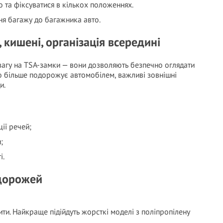
 та фіксуватися в кількох положеннях.
ня багажу до багажника авто.
, кишені, організація всередині
увагу на TSA-замки — вони дозволяють безпечно оглядати
то більше подорожує автомобілем, важливі зовнішні
и.
ії речей;
;
і.
одорожей
рити. Найкраще підійдуть жорсткі моделі з поліпропілену