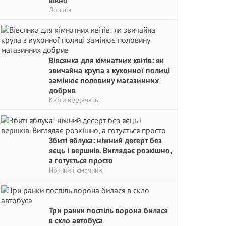
вікно
До сліз
Вівсянка для кімнатних квітів: як
звичайна крупа з кухонної полиці
замінює половину магазинних
добрив
Квіти віддячать
Збиті яблука: ніжний десерт без
яєць і вершків. Виглядає розкішно,
а готується просто
Ніжний і смачний
Три ранки поспіль ворона билася
в скло автобуса