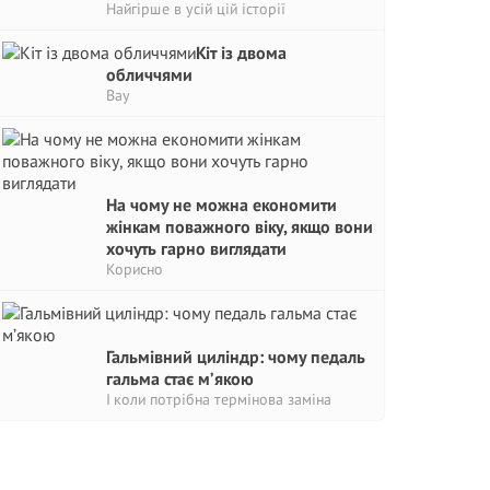
Найгірше в усій цій історії
Кіт із двома
обличчями
Вау
На чому не можна економити
жінкам поважного віку, якщо вони
хочуть гарно виглядати
Корисно
Гальмівний циліндр: чому педаль
гальма стає м’якою
І коли потрібна термінова заміна