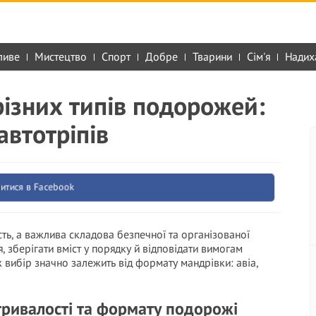
ливе
Мистецтво
Спорт
Добре
Тварини
Сім'я
Надих
різних типів подорожей:
автотріпів
итися в Facebook
сть, а важлива складова безпечної та організованої
 зберігати вміст у порядку й відповідати вимогам
ож вибір значно залежить від формату мандрівки: авіа,
 тривалості та формату подорожі