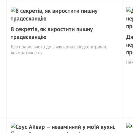
8 секретів, як виростити пишну
традесканцію
Дж
не
Без правильного догляду вона швидко втрачає
пр
декоративність
Нех