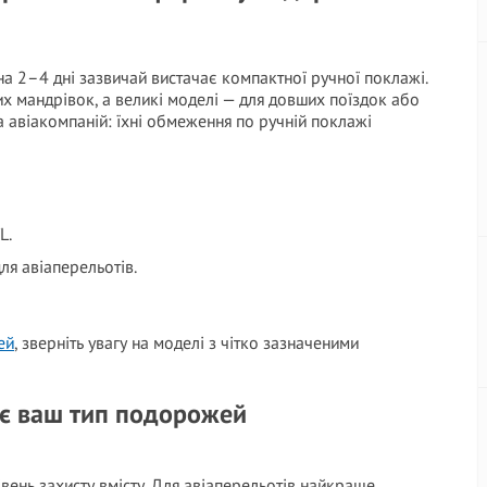
а 2–4 дні зазвичай вистачає компактної ручної поклажі.
их мандрівок, а великі моделі — для довших поїздок або
 авіакомпаній: їхні обмеження по ручній поклажі
L.
ля авіаперельотів.
ей
, зверніть увагу на моделі з чітко зазначеними
ає ваш тип подорожей
рівень захисту вмісту. Для авіаперельотів найкраще