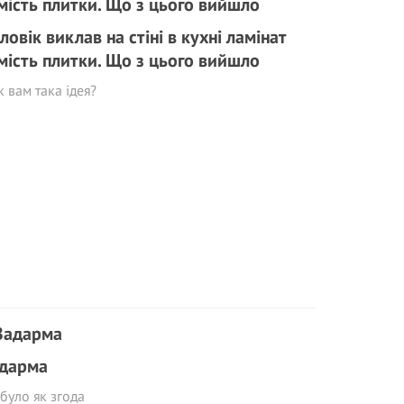
ловік виклав на стіні в кухні ламінат
мість плитки. Що з цього вийшло
к вам така ідея?
дарма
було як згода