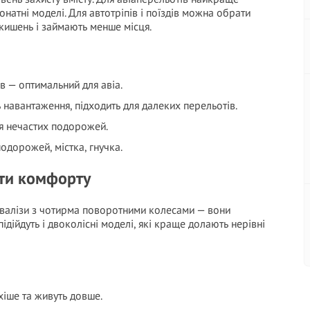
онатні моделі. Для автотріпів і поїздів можна обрати
х кишень і займають менше місця.
ів — оптимальний для авіа.
навантаження, підходить для далеких перельотів.
я нечастих подорожей.
одорожей, містка, гнучка.
нти комфорту
і валізи з чотирма поворотними колесами — вони
ідійдуть і двоколісні моделі, які краще долають нерівні
хіше та живуть довше.