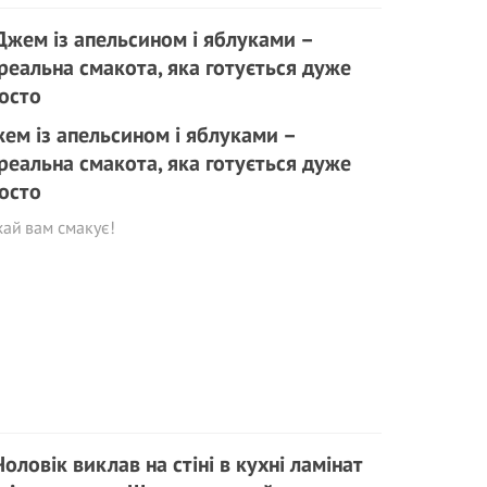
ем із апельсином і яблуками –
реальна смакота, яка готується дуже
осто
ай вам смакує!