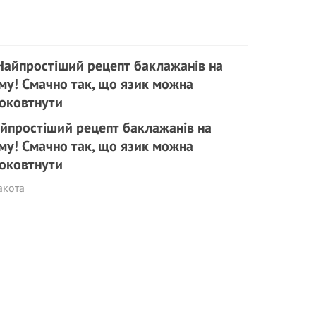
йпростіший рецепт баклажанів на
му! Смачно так, що язик можна
оковтнути
акота