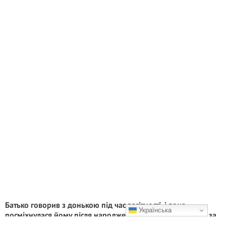
Батько говорив з донькою під час вагітності, і вона
Українська
посміхнулася йому після народження. Як вона змінилася за
4 роки?