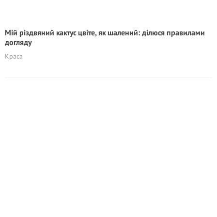
Мій різдвяний кактус цвіте, як шалений: ділюся правилами
догляду
Краса