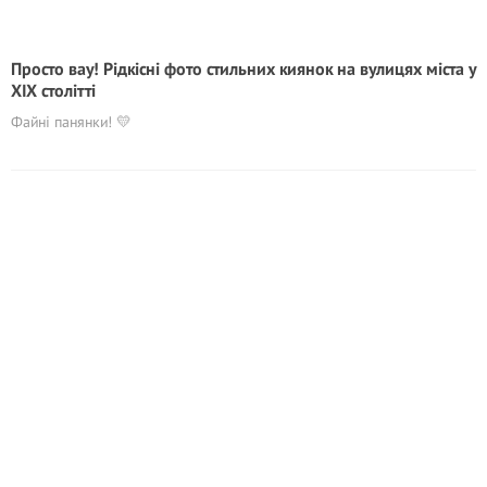
Просто вау! Рідкісні фото стильних киянок на вулицях міста у
ХІХ столітті
Файні панянки! 💛