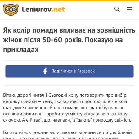
Як колір помади впливає на зовнішність
жінок після 50-60 років. Показую на
прикладах
Поділитися в Facebook
Вітаю, дорогі читачі! Сьогодні хочу поговорити про вибір
відтінку помади — тему, яка здається простою, але з віком
стає дуже важливою. Є такі помади, що здатні буквально
освіжити обличчя — зробити усмішку яскравішою, а шкіру
сяючою. А є й такі, що, навпаки, “з’їдають” природну свіжість.
Багато жінок роками залишаються вірними своїй улюбленій
помаді, не помічаючи, що час вносить свої корективи.