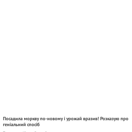
Посадила моркву по-новому і урожай вразив! Розказую про
геніальний спосіб