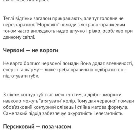
Теплі відтінки загалом прикрашають, але тут головне не
перестаратися. “Морквяні” помади з яскраво-оранжевим
тоном часто виглядають надто штучно і різко, особливо при
денному світлі.
Червоні — не вороги
Не варто боятися червоної помади. Вона додає впевненості,
енергії та шарму — лише треба правильно підібрати тон і
підготувати губи.
З віком контур губ стає менш чітким, а дрібні зморшки
навколо можуть “втягувати” колір. Тому для червоної помади
обов’язковий контурний олівець і стійка матова формула.
Саме такий підхід забезпечує акуратність і елегантність.
Персиковий — поза часом