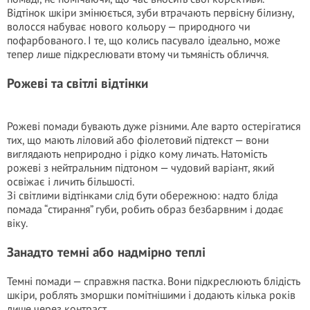
Відтінок шкіри змінюється, зуби втрачають первісну білизну,
волосся набуває нового кольору — природного чи
пофарбованого. І те, що колись пасувало ідеально, може
тепер лише підкреслювати втому чи тьмяність обличчя.
Рожеві та світлі відтінки
Рожеві помади бувають дуже різними. Але варто остерігатися
тих, що мають ліловий або фіолетовий підтекст — вони
виглядають неприродно і рідко кому личать. Натомість
рожеві з нейтральним підтоном — чудовий варіант, який
освіжає і личить більшості.
Зі світлими відтінками слід бути обережною: надто бліда
помада “стирання” губи, робить образ безбарвним і додає
віку.
Занадто темні або надмірно теплі
Темні помади — справжня пастка. Вони підкреслюють блідість
шкіри, роблять зморшки помітнішими і додають кілька років
лише через контраст.