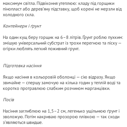
максимум світла. Підвіконня утеплюю: кладу під горщики
пінопласт або дерев’яну підставку, щоб корені не мерзли від
холодного скла.
Контейнери і ґрунт
На один кущ беру горщик на 6–8 літрів. Ґрунт роблю пухким:
змішую універсальний субстрат із трохи перегною та піску —
огірки люблять легкий поживний грунт.
Підготовка насіння
Якщо насіння в кольоровій оболонці — сію відразу. Якщо
звичайне — спершу замочую на кілька годин у теплій воді та
коротко протравлюю слабким розчином марганцівки.
Посів
Насіння заглиблюю на 1,5–2 см, легенько ущільнюю ґрунт і
зволожую. Потім накриваю прозорою плівкою — так сходи
з’являються швидше.