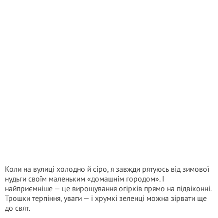
Коли на вулиці холодно й сіро, я завжди рятуюсь від зимової
нудьги своїм маленьким «домашнім городом». І
найприємніше — це вирощування огірків прямо на підвіконні.
Трошки терпіння, уваги — і хрумкі зеленці можна зірвати ще
до свят.