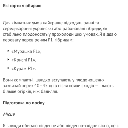
Які сорти я обираю
Для кімнатних умов найкраще підходять ранні та
середньоранні українські або районовані гібриди, які
стабільно плодоносять у прохолодніших умовах. Я віддаю
перевагу перевіреним F1-гібридам:
«Мурашка F1»,
«Криспі F1»,
«Кураж F1».
Вони компактні, швидко вступають у плодоношення —
зазвичай через 40–45 днів після появи сходів — і дають
більше огірків, ніж бадилля.
Підготовка до посіву
Місце
Я завжди обираю південне або південно-східне вікно, де є