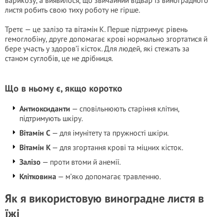
варикозу, а виявилося, що звичайний відвар із виноградного
листя робить свою тиху роботу не гірше.
Третє — це залізо та вітамін К. Перше підтримує рівень
гемоглобіну, друге допомагає крові нормально згортатися й
бере участь у здоров’ї кісток. Для людей, які стежать за
станом суглобів, це не дрібниця.
Що в ньому є, якщо коротко
Антиоксиданти
— сповільнюють старіння клітин,
підтримують шкіру.
Вітамін С
— для імунітету та пружності шкіри.
Вітамін К
— для згортання крові та міцних кісток.
Залізо
— проти втоми й анемії.
Клітковина
— м’яко допомагає травленню.
Як я використовую виноградне листя в
їжі