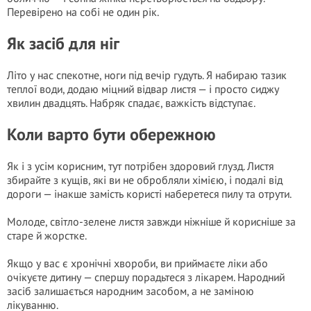
Перевірено на собі не один рік.
Як засіб для ніг
Літо у нас спекотне, ноги під вечір гудуть. Я набираю тазик
теплої води, додаю міцний відвар листя — і просто сиджу
хвилин двадцять. Набряк спадає, важкість відступає.
Коли варто бути обережною
Як і з усім корисним, тут потрібен здоровий глузд. Листя
збирайте з кущів, які ви не обробляли хімією, і подалі від
дороги — інакше замість користі наберетеся пилу та отрути.
Молоде, світло-зелене листя завжди ніжніше й корисніше за
старе й жорстке.
Якщо у вас є хронічні хвороби, ви приймаєте ліки або
очікуєте дитину — спершу порадьтеся з лікарем. Народний
засіб залишається народним засобом, а не заміною
лікуванню.