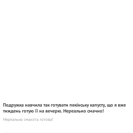
Подружка навчила так готувати пекінську капусту, що я вже
тиждень готую її на вечерю. Нереально смачно!
Нереальна смакота готова!