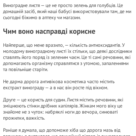
Виноградне листя — це не просто зелень для голубців. Це
домашній засіб, який наші бабусі використовували там, де ми
сьогодні біжимо в аптеку чи магазин.
Чим воно насправді корисне
Найперше, що мене вразило, — кількість антиоксидантів. У
молодому виноградному листі їх стільки, що деякі дослідники
ставлять його поряд із зеленим чаєм. Це ті самі речовини, які
допомагають організму справлятися з утомою, запаленнями
та повільніше старіти.
Не дарма дорога антивікова косметика часто містить
екстракт винограду — а в нас він росте під вікном.
Друге — це користь для судин. Листя містить речовини, які
зміцнюють стінки дрібних капілярів. Жінкам мого віку це
знайоме не з чуток: набряклі ноги до вечора, синюваті
прожилки, важкість.
Раніше я думала, що допоможе хіба що дорога мазь від