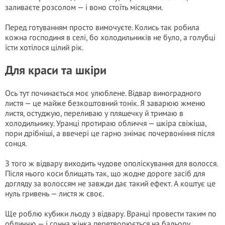
заливаєте розсолом — і воно стоїть місяцями.
Перед готуванням просто вимочуєте. Колись так робила
кожна господиня в селі, бо холодильників не було, а голубці
їсти хотілося цілий рік.
Для краси та шкіри
Ось тут починається моє улюблене. Відвар виноградного
листя — це майже безкоштовний тонік. Я заварюю жменю
листя, остуджую, переливаю у пляшечку й тримаю в
холодильнику. Уранці протираю обличчя — шкіра свіжіша,
пори дрібніші, а ввечері це гарно знімає почервоніння після
сонця.
З того ж відвару виходить чудове ополіскування для волосся.
Після нього коси блищать так, що жодне дороге засіб для
догляду за волоссям не завжди дає такий ефект. А коштує це
нуль гривень — листя ж своє.
Ще роблю кубики льоду з відвару. Вранці провести таким по
обличчю — і сонна жінка перетворюється на бадьору.