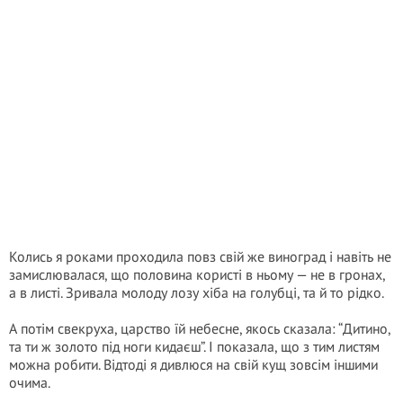
Колись я роками проходила повз свій же виноград і навіть не
замислювалася, що половина користі в ньому — не в гронах,
а в листі. Зривала молоду лозу хіба на голубці, та й то рідко.
А потім свекруха, царство їй небесне, якось сказала: “Дитино,
та ти ж золото під ноги кидаєш”. І показала, що з тим листям
можна робити. Відтоді я дивлюся на свій кущ зовсім іншими
очима.