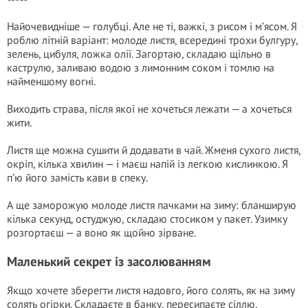
Найочевидніше — голубці. Але не ті, важкі, з рисом і м’ясом. Я
роблю літній варіант: молоде листя, всередині трохи булгуру,
зелень, цибуля, ложка олії. Загортаю, складаю щільно в
каструлю, заливаю водою з лимонним соком і томлю на
найменшому вогні.
Виходить страва, після якої не хочеться лежати — а хочеться
жити.
Листя ще можна сушити й додавати в чай. Жменя сухого листя,
окріп, кілька хвилин — і маєш напій із легкою кислинкою. Я
п’ю його замість кави в спеку.
А ще заморожую молоде листя пачками на зиму: бланширую
кілька секунд, остуджую, складаю стосиком у пакет. Узимку
розгортаєш — а воно як щойно зірване.
Маленький секрет із засолюванням
Якщо хочете зберегти листя надовго, його солять, як на зиму
солять огірки. Складаєте в банку, пересипаєте сіллю,