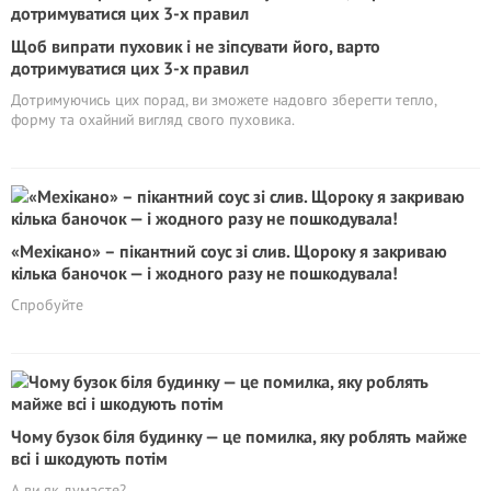
Щоб випрати пуховик і не зіпсувати його, варто
дотримуватися цих 3-х правил
Дотримуючись цих порад, ви зможете надовго зберегти тепло,
форму та охайний вигляд свого пуховика.
«Мехікано» – пікантний соус зі слив. Щороку я закриваю
кілька баночок — і жодного разу не пошкодувала!
Спробуйте
Чому бузок біля будинку — це помилка, яку роблять майже
всі і шкодують потім
А ви як думаєте?