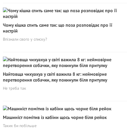
Чому кішка спить саме так: що поза розповідає про її
настрій
Впізнали свого у списку?
Найтовща чихуахуа у світі важила 8 кг: неймовірне
перетворення собачки, яку покинули біля притулку
Не треба так
Машиніст помітив із кабіни щось чорне біля рейок
Таких би побільше