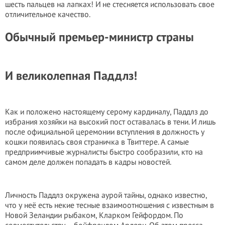
шесть пальцев на лапках! И не стесняется использовать свое
отличительное качество.
Обычный премьер-министр страны
И великолепная Паддлз!
Как и положено настоящему серому кардиналу, Паддлз до
избрания хозяйки на высокий пост оставалась в тени. И лишь
после официальной церемонии вступления в должность у
кошки появилась своя страничка в Твиттере. А самые
предприимчивые журналисты быстро сообразили, кто на
самом деле должен попадать в кадры новостей.
Личность Паддлз окружена аурой тайны, однако известно,
что у неё есть некие тесные взаимоотношения с известным в
Новой Зеландии рыбаком, Кларком Гейфордом. По