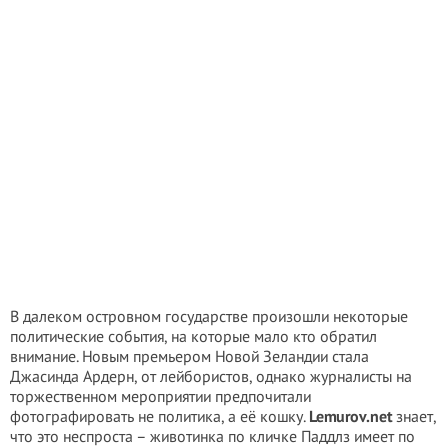
В далеком островном государстве произошли некоторые
политические события, на которые мало кто обратил
внимание. Новым премьером Новой Зеландии стала
Джасинда Ардерн, от лейбористов, однако журналисты на
торжественном мероприятии предпочитали
фотографировать не политика, а её кошку.
Lemurov.net
знает,
что это неспроста – животинка по кличке Паддлз имеет по