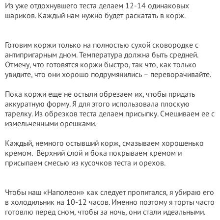
Из уже отдохнувшего теста делаем 12-14 одинаковых
шариков. Каждый нам нужно будет раскатать в корж.
Готовим коржи только на полностью сухой сковородке с
антипригарным дном. Температура должна быть средней.
Отмечу, что готовятся коржи быстро, так что, как только
увидите, что они хорошо подрумянились – переворачивайте.
Пока коржи еще не остыли обрезаем их, чтобы придать
аккуратную форму. Я для этого использовала плоскую
тарелку. Из обрезков теста делаем присыпку. Смешиваем ее с
измельченными орешками.
Каждый, немного остывший корж, смазываем хорошенько
кремом.
Верхний слой и бока покрываем кремом и
присыпаем смесью из кусочков теста и орехов.
Чтобы наш «Наполеон» как следует пропитался, я убираю его
в холодильник на 10-12 часов. Именно поэтому я торты часто
готовлю перед сном, чтобы за ночь, они стали идеальными.