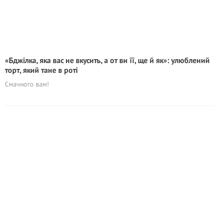
«Бджілка, яка вас не вкусить, а от ви її, ще й як»: улюблений
торт, який тане в роті
Смачного вам!