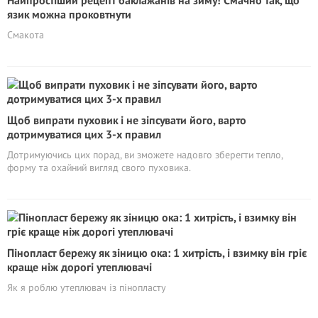
Найпростіший рецепт баклажанів на зиму! Смачно так, що
язик можна проковтнути
Смакота
Щоб випрати пуховик і не зіпсувати його, варто
дотримуватися цих 3-х правил
Дотримуючись цих порад, ви зможете надовго зберегти тепло,
форму та охайний вигляд свого пуховика.
Пінопласт бережу як зіницю ока: 1 хитрість, і взимку він гріє
краще ніж дорогі утеплювачі
Як я роблю утеплювач із пінопласту