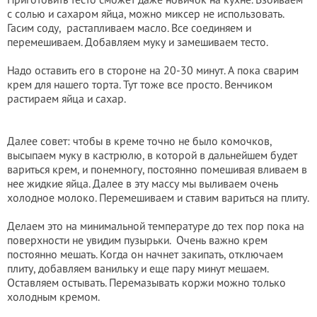
с солью и сахаром яйца, можно миксер не использовать.
Гасим соду,
растапливаем масло. Все соединяем и
перемешиваем. Добавляем муку и замешиваем тесто.
Надо оставить его в стороне на 20-30 минут. А пока сварим
крем для нашего торта. Тут тоже все просто. Венчиком
растираем яйца и сахар.
Далее совет: чтобы в креме точно не было комочков,
высыпаем муку в кастрюлю, в которой в дальнейшем будет
вариться крем, и понемногу, постоянно помешивая вливаем в
нее жидкие яйца. Далее в эту массу мы выливаем очень
холодное молоко. Перемешиваем и ставим вариться на плиту.
Делаем это на минимальной температуре до тех пор пока на
поверхности не увидим пузырьки.
Очень важно крем
постоянно мешать. Когда он начнет закипать, отключаем
плиту, добавляем ванильку и еще пару минут мешаем.
Оставляем остывать. Перемазывать коржи можно только
холодным кремом.