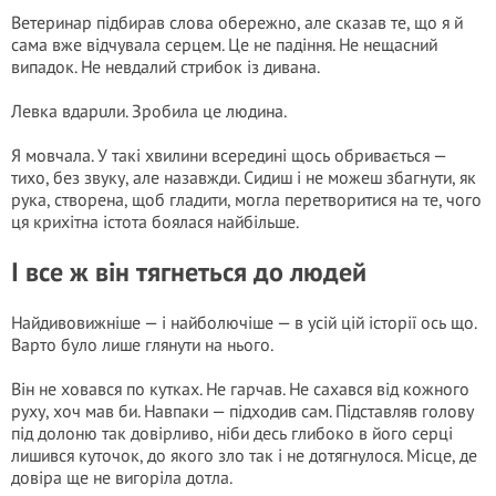
Ветеринар підбирав слова обережно, але сказав те, що я й
сама вже відчувала серцем. Це не падіння. Не нещасний
випадок. Не невдалий стрибок із дивана.
Левка вдaрuли. Зробила це людина.
Я мовчала. У такі хвилини всередині щось обривається —
тихо, без звуку, але назавжди. Сидиш і не можеш збагнути, як
рука, створена, щоб гладити, могла перетворитися на те, чого
ця крихітна істота боялася найбільше.
І все ж він тягнеться до людей
Найдивовижніше — і найболючіше — в усій цій історії ось що.
Варто було лише глянути на нього.
Він не ховався по кутках. Не гарчав. Не сахався від кожного
руху, хоч мав би. Навпаки — підходив сам. Підставляв голову
під долоню так довірливо, ніби десь глибоко в його серці
лишився куточок, до якого зло так і не дотягнулося. Місце, де
довіра ще не вигоріла дотла.