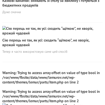
Казкові канапки: зникають зі столу за хвилину і готуються з
бюджетних продуктів
Дуже смачна
Сію перець не так, як усі: сходить “щіткою”, не хворіє,
врожай чудовий
Тепер я часто використовую саме цей спосіб
Warning
: Trying to access array offset on value of type bool in
/var/www/fbsite/data/www/lemurov.net/wp-
content/themes/lemur/parts/item.php
on line
2
Warning
: Trying to access array offset on value of type bool in
/var/www/fbsite/data/www/lemurov.net/wp-
content/themes/lemur/parts/item.php
on line
2