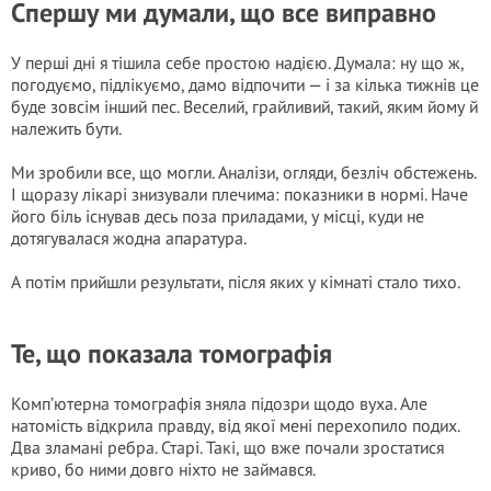
Спершу ми думали, що все виправно
У перші дні я тішила себе простою надією. Думала: ну що ж,
погодуємо, підлікуємо, дамо відпочити — і за кілька тижнів це
буде зовсім інший пес. Веселий, грайливий, такий, яким йому й
належить бути.
Ми зробили все, що могли. Аналізи, огляди, безліч обстежень.
І щоразу лікарі знизували плечима: показники в нормі. Наче
його біль існував десь поза приладами, у місці, куди не
дотягувалася жодна апаратура.
А потім прийшли результати, після яких у кімнаті стало тихо.
Те, що показала томографія
Комп’ютерна томографія зняла підозри щодо вуха. Але
натомість відкрила правду, від якої мені перехопило подих.
Два зламані ребра. Старі. Такі, що вже почали зростатися
криво, бо ними довго ніхто не займався.