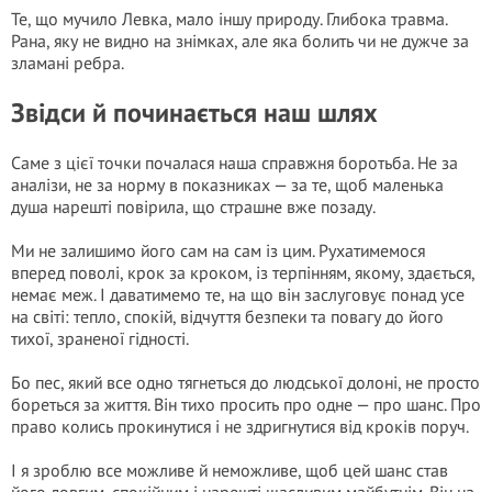
Те, що мучило Левка, мало іншу природу. Глибока травма.
Рана, яку не видно на знімках, але яка болить чи не дужче за
зламані ребра.
Звідси й починається наш шлях
Саме з цієї точки почалася наша справжня боротьба. Не за
аналізи, не за норму в показниках — за те, щоб маленька
душа нарешті повірила, що страшне вже позаду.
Ми не залишимо його сам на сам із цим. Рухатимемося
вперед поволі, крок за кроком, із терпінням, якому, здається,
немає меж. І даватимемо те, на що він заслуговує понад усе
на світі: тепло, спокій, відчуття безпеки та повагу до його
тихої, зраненої гідності.
Бо пес, який все одно тягнеться до людської долоні, не просто
бореться за життя. Він тихо просить про одне — про шанс. Про
право колись прокинутися і не здригнутися від кроків поруч.
І я зроблю все можливе й неможливе, щоб цей шанс став