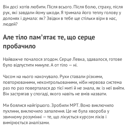
Він досі хотів любити. Після всього. Після болю, страху, після
рук, які завдали йому шкоди. Я тримала його теплу голову у
долонях і думала: як? Звідки в тебе ще стільки віри в нас,
людей?
Але тіло памʼятає те, що серце
пробачило
Найважче почалося згодом. Серце Левка, здавалося, готове
було відпустити минуле. А от тіло — ні.
Часом на нього накочувало. Рухи ставали різкими,
повторюваними, неконтрольованими, ніби нервова система
раз по раз поверталася до тієї миті й не знала, як із неї вийти.
Він застрягав у спогаді, якого навіть не вмів назвати.
Ми боялися найгіршого. Зробили МРТ. Воно виключило
пухлини, виключило запалення. Це не була хвороба у
звичному розумінні — те, що лікується курсом ліків і
вимірюється аналізами.