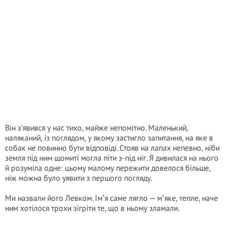
Він з’явився у нас тихо, майже непомітно. Маленький,
наляканий, із поглядом, у якому застигло запитання, на яке в
собак не повинно бути відповіді. Стояв на лапах непевно, ніби
земля під ним щомиті могла піти з-під ніг. Я дивилася на нього
й розуміла одне: цьому малому пережити довелося більше,
ніж можна було уявити з першого погляду.
Ми назвали його Левком. Імʼя саме лягло — мʼяке, тепле, наче
ним хотілося трохи зігріти те, що в ньому зламали.