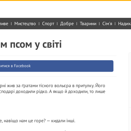
ливе
Мистецтво
Спорт
Добре
Тварини
Сім'я
Надих
 псом у світі
итися в Facebook
рні жив за ґратами тісного вольєра в притулку. Його
осподарі доходили рідко. А якщо й доходили, то лише
е, навіщо нам це горе? — кидали інші.