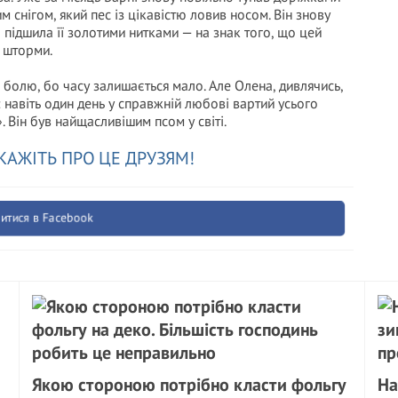
 снігом, який пес із цікавістю ловив носом. Він знову
 підшила її золотими нитками — на знак того, що цей
 шторми.
 болю, бо часу залишається мало. Але Олена, дивлячись,
ла: навіть один день у справжній любові вартий усього
 Він був найщасливішим псом у світі.
КАЖІТЬ ПРО ЦЕ ДРУЗЯМ!
итися в Facebook
Якою стороною потрібно класти фольгу
На