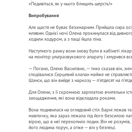
«Подивіться, як у нього блищить шерсть!»
Випробування
Але щастя не буває безхмарним. Прийшла сира осін
млявим. Однієї ночі Олена прокинулася від дивного
ходили ходуром, а з пащі йшла піна.
Наступного ранку вони знову були в кабінеті ліка
на монітор ультразвукового апарату і хмурився вс
— Погано, Олено Василівно, — тихо сказав він, з
сподівалися. Серцевий клапан майже не справляєтьс
Шанси, що він вийде з наркозу — п’ятдесят на п’ят
Для Олени, з її скромною зарплатою вчительки істо
заощадження, які вона відкладала роками.
Вона подивилася на оглядовий стіл. Барні лежав та
мавпочку, яка зараз лежала під його безсилою л
вірою, що в неї перехопило подих. Він не розумів,
його людина поруч, а отже — він у безпеці.