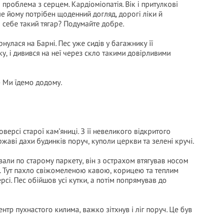
проблема з серцем. Кардіоміопатія. Вік і притулкові
ле йому потрібен щоденний догляд, дорогі ліки й
а себе такий тягар? Подумайте добре.
улася на Барні. Пес уже сидів у багажнику її
у, і дивився на неї через скло такими довірливими
— Ми їдемо додому.
ерсі старої кам’яниці. З її невеликого відкритого
аві дахи будинків поруч, куполи церкви та зелені кручі.
зали по старому паркету, він з острахом втягував носом
м. Тут пахло свіжомеленою кавою, корицею та теплим
сі. Пес обійшов усі кутки, а потім попрямував до
тр пухнастого килима, важко зітхнув і ліг поруч. Це був