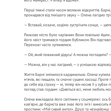
його маніфест: «Тепер я вдома».
Перші тижні стали часом великих відкриттів. Барні
прокидався від тихішого звуку — Олена лагідно трі
— Вставай, козаче, ходімо зустрічати сонце, — шеп
Ранкове місто було чарівним. Вони повільно йшли 
його хвіст тримався гордим бубликом. Він підставл
Перехожі часто зупинялися.
— Ой, який поважний дідусь! А можна погладити? —
— Можна, він у нас лагідний, — з усмішкою відпові
Життя Барні змінилося кардинально. Олена купила
м’ячів, які пищали, та смачні сушені ласощі. Проте 
до себе від страху — ні, тепер він носив її у зуба
погляд став гордим: «Дивіться всі, мене любить мо
Олена викладала його світлини у соцмережі: ось Бар
кав’ярні, де бариста вже знає його ім’я і виносит
простими: «Мій сивий ангел». Друзі та незнайомці