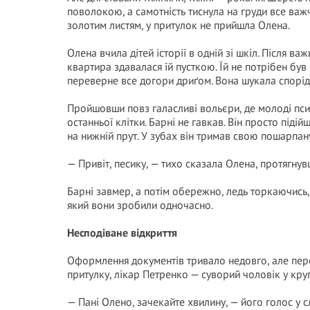
поволокою, а самотність тиснула на груди все важ
золотим листям, у притулок не прийшла Олена.
Олена вчила дітей історії в одній зі шкіл. Після в
квартира здавалася їй пусткою. Їй не потрібен бу
переверне все догори дриґом. Вона шукала спорідн
Пройшовши повз галасливі вольєри, де молоді пси
останньої клітки. Барні не гавкав. Він просто піді
на нижній прут. У зубах він тримав свою пошарпан
— Привіт, песику, — тихо сказала Олена, протягнув
Барні завмер, а потім обережно, ледь торкаючись, л
який вони зробили одночасно.
Несподіване відкриття
Оформлення документів тривало недовго, але пер
притулку, лікар Петренко — суворий чоловік у круг
— Пані Олено, зачекайте хвилину, — його голос у 