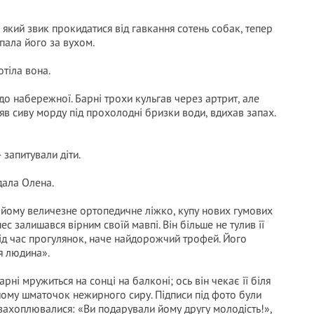
, який звик прокидатися від гавкання сотень собак, тепер
пала його за вухом.
отіла вона.
до набережної. Барні трохи кульгав через артрит, але
яв сиву морду під прохолодні бризки води, вдихав запах.
 запитували діти.
дала Олена.
 йому величезне ортопедичне ліжко, купу нових гумових
пес залишався вірним своїй мавпі. Він більше не тулив її
х під час прогулянок, наче найдорожчий трофей. Його
я людина».
ні мружиться на сонці на балконі; ось він чекає її біля
ь йому шматочок нежирного сиру. Підписи під фото були
 захоплювалися: «Ви подарували йому другу молодість!»,