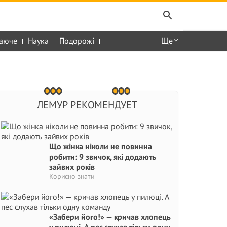
аюче
Наука
Подорожі
Ще
ЛЕМУР РЕКОМЕНДУЕТ
Що жінка ніколи не повинна
робити: 9 звичок, які додають
зайвих років
Корисно знати
«Забери його!» — кричав хлопець