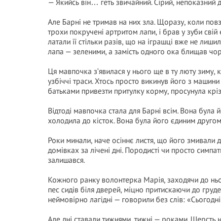
— Якийсь він… геть звичайний. Сірий, непоказний д
Але Барні не тримав на них зла. Щоразу, коли повз
трохи покручені артритом лапи, і брав у зуби сві
латали її стільки разів, що на іграшці вже не лиш
лапа — зеленими, а замість одного ока блищав чор
Ця мавпочка з’явилася у нього ще в ту люту зиму,
узбіччі траси. Хтось просто викинув його з машини 
батьками привезти притулку корму, просунула кріз
Відтоді мавпочка стала для Барні всім. Вона була 
холодила до кісток. Вона була його єдиним другом,
Роки минали, наче осіннє листя, що його змивали д
домівках за лічені дні. Породисті чи просто симпат
залишався.
Кожного ранку волонтерка Марія, заходячи до ньог
пес сидів біля дверей, міцно притискаючи до груде
неймовірно лагідні — говорили без слів: «Сьогодні
Але дні ставали тижнями, тижні — роками. Шерсть 