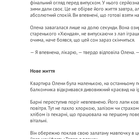
фінальний огляд перед випуском. У нього серйозна 
зими дали своє. Це не обірве його життя завтра, а
абсолютний спокій. Ви впевнені, що готові взяти н
Олена завагалася лише на долю секунди. Вона озирн
старенького «Хюндая», не випускаючи з лап іграшк
очима, наче боявся, що цей сон зараз скінчиться.
— Я впевнена, лікарю, — твердо відповіла Олена. 
Нове життя
Квартира Олени була маленькою, на останньому пов
балкончика відкривався дивовижний краєвид на ірж
Барні переступив поріг невпевнено. Його лапи ков
повітря. Тут не пахло хлоркою, залізом чи страхо
хлібом із пекарні, що працювала на першому повер
вітальні.
Він обережно поклав свою залатану мавпочку в цен