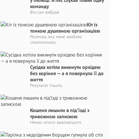
у пилюці. А пес слухав тільки одну
команду
Він сам вибрав
Кіт із
тонкою душевною організацією
Розмова, яка мене неабияк
спантеличила
Сусідка хотіла викинути орхідею
без коріння — а я повернула її до
життя
Результат тішить
Кошеня лишили в під’їзді з
тривожною запискою
Немає нічого важливішого