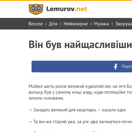
Веселе
Діти
Неймовірне
Музика
Зворуш
Він був найщасливішим
Поділ
Майже шість років великий кудлатий пес на ім’я Ба
вольєр був у самому кінці ряду, куди потенційні г
хитали головами.
— Занадто великий для квартири, — казали одні.
— Та він же старий уже, за рік-два загинатися почн