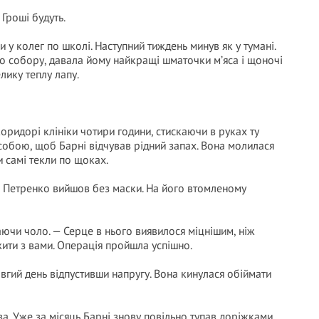
 Гроші будуть.
и у колег по школі. Наступний тиждень минув як у тумані.
о собору, давала йому найкращі шматочки м’яса і щоночі
лику теплу лапу.
 коридорі клініки чотири години, стискаючи в руках ту
собою, щоб Барні відчував рідний запах. Вона молилася
зи самі текли по щоках.
ар Петренко вийшов без маски. На його втомленому
аючи чоло. — Серце в нього виявилося міцнішим, ніж
ити з вами. Операція пройшла успішно.
вгий день відпустивши напругу. Вона кинулася обіймати
ва. Уже за місяць Барні знову повільно тупав доріжками