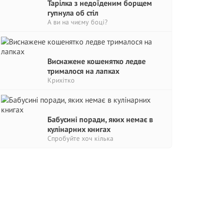
Тарілка з недоїденим борщем
гупнула об стіл
А ви на чиєму боці?
Виснажене кошенятко ледве
трималося на лапках
Крихітко
Бабусині поради, яких немає в
кулінарних книгах
Спробуйте хоч кілька