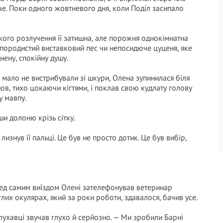
че. Поки одного жовтневого дня, коли Поділ засипало
ажкого розлучення її затишна, але порожня однокімнатна
в породистий виставковий пес чи непосидюче цуценя, яке
ену, спокійну душу.
 мало не вистрибували зі шкури, Олена зупинилася біля
йшов, тихо цокаючи кігтями, і поклав свою кудлату голову
у мавпу.
ши долоню крізь сітку.
изнув її пальці. Це був не просто дотик. Це був вибір,
ед самим виїздом Олені зателефонував ветеринар
лих окулярах, який за роки роботи, здавалося, бачив усе.
слухавці звучав глухо й серйозно. — Ми зробили Барні