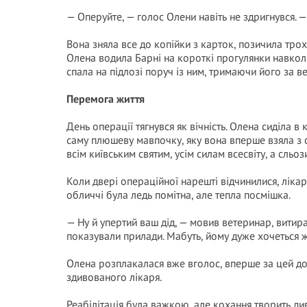
— Оперуйте, — голос Олени навіть не здригнувся. —
Вона зняла все до копійки з карток, позичила трох
Олена водила Барні на короткі прогулянки навкол
спала на підлозі поруч із ним, тримаючи його за ве
Перемога життя
День операції тягнувся як вічність. Олена сиділа в
саму плюшеву мавпочку, яку вона вперше взяла з 
всім київським святим, усім силам всесвіту, а сльо
Коли двері операційної нарешті відчинилися, лік
обличчі була ледь помітна, але тепла посмішка.
— Ну й упертий ваш дід, — мовив ветеринар, витир
показували прилади. Мабуть, йому дуже хочеться ж
Олена розплакалася вже вголос, вперше за цей до
здивованого лікаря.
Реабілітація була важкою, але кохання творить ди