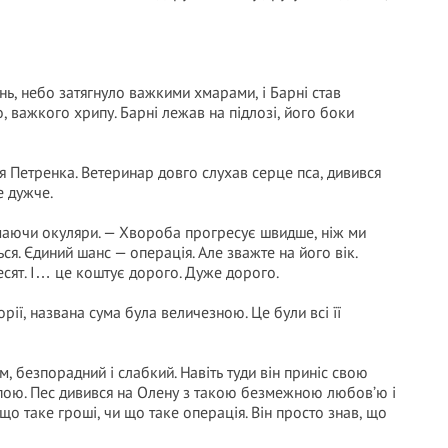
ь, небо затягнуло важкими хмарами, і Барні став
, важкого хрипу. Барні лежав на підлозі, його боки
ря Петренка. Ветеринар довго слухав серце пса, дивився
е дужче.
німаючи окуляри. — Хвороба прогресує швидше, ніж ми
я. Єдиний шанс — операція. Але зважте на його вік.
десят. І… це коштує дорого. Дуже дорого.
рії, названа сума була величезною. Це були всі її
м, безпорадний і слабкий. Навіть туди він приніс свою
апою. Пес дивився на Олену з такою безмежною любов’ю і
 що таке гроші, чи що таке операція. Він просто знав, що