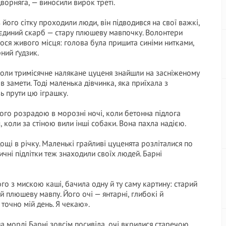
ворняга, — виносили вирок треті.
 його сітку проходили люди, він підводився на свої важкі,
й єдиний скарб — стару плюшеву мавпочку. Волонтери
илося живого місця: голова була пришита синіми нитками,
ний ґудзик.
 коли тримісячне налякане цуценя знайшли на засніженому
в замети. Тоді маленька дівчинка, яка приїхала з
ь прути цю іграшку.
його розрадою в морозні ночі, коли бетонна підлога
 коли за стіною вили інші собаки. Вона пахла надією.
ощі в річку. Маленькі грайливі цуценята розліталися по
ичні підлітки теж знаходили своїх людей. Барні
о з мискою каші, бачила одну й ту саму картину: старий
й плюшеву мавпу. Його очі — янтарні, глибокі й
 точно мій день. Я чекаю».
на морді Барні зовсім посивіла, очі вкрилися старечою