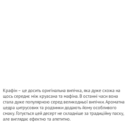
Крафін – це досить оригінальна випічка, яка дуже схожа на
щось середнє між круасана та мафіна. В останні часи вона
стала дуже популярною серед великодньої випічки. Ароматна
цедра цитрусових та родзинки додають йому особливого
смаку. Готується цей десерт не складніше за традиційну паску,
але виглядає ефектно та апетитно.