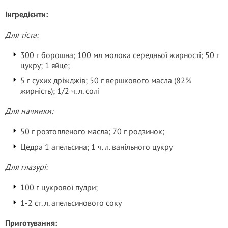
Інгредієнти:
Для тіста:
300 г борошна; 100 мл молока середньої жирності; 50 г
цукру; 1 яйце;
5 г сухих дріжджів; 50 г вершкового масла (82%
жирність); 1/2 ч. л. солі
Для начинки:
50 г розтопленого масла; 70 г родзинок;
Цедра 1 апельсина; 1 ч. л. ванільного цукру
Для глазурі:
100 г цукрової пудри;
1-2 ст. л. апельсинового соку
Приготування: