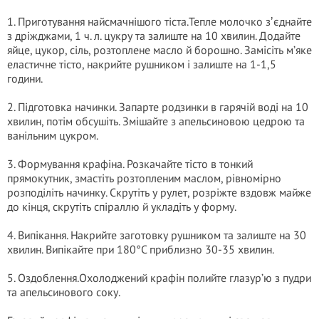
1. Приготування найсмачнішого тіста.Тепле молочко зʼєднайте
з дріжджами, 1 ч. л. цукру та залиште на 10 хвилин. Додайте
яйце, цукор, сіль, розтоплене масло й борошно. Замісіть м’яке
еластичне тісто, накрийте рушником і залиште на 1-1,5
години.
2. Підготовка начинки. Запарте родзинки в гарячій воді на 10
хвилин, потім обсушіть. Змішайте з апельсиновою цедрою та
ванільним цукром.
3. Формування крафіна. Розкачайте тісто в тонкий
прямокутник, змастіть розтопленим маслом, рівномірно
розподіліть начинку. Скрутіть у рулет, розріжте вздовж майже
до кінця, скрутіть спіраллю й укладіть у форму.
4. Випікання. Накрийте заготовку рушником та залиште на 30
хвилин. Випікайте при 180°C приблизно 30-35 хвилин.
5. Оздоблення.Охолоджений крафін полийте глазур’ю з пудри
та апельсинового соку.