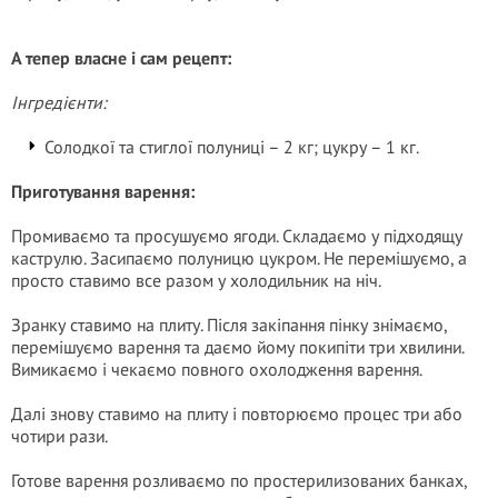
А тепер власне і сам рецепт:
Інгредієнти:
Солодкої та стиглої полуниці – 2 кг; цукру – 1 кг.
Приготування варення:
Промиваємо та просушуємо ягоди. Складаємо у підходящу
каструлю. Засипаємо полуницю цукром. Не перемішуємо, а
просто ставимо все разом у холодильник на ніч.
Зранку ставимо на плиту. Після закіпання пінку знімаємо,
перемішуємо варення та даємо йому покипіти три хвилини.
Вимикаємо і чекаємо повного охолодження варення.
Далі знову ставимо на плиту і повторюємо процес три або
чотири рази.
Готове варення розливаємо по простерилизованих банках,