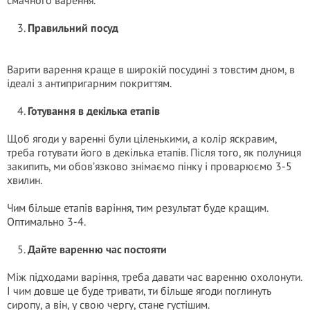
смачного варення.
Правильний посуд
Варити варення краще в широкій посудині з товстим дном, в
ідеалі з антипригарним покриттям.
Готування в декілька етапів
Щоб ягоди у варенні були ціленькими, а колір яскравим,
треба готувати його в декілька етапів. Після того, як полуниця
закипить, ми обов’язково знімаємо пінку і проварюємо 3-5
хвилин.
Чим більше етапів варіння, тим результат буде кращим.
Оптимально 3-4.
Дайте варенню час постояти
Між підходами варіння, треба давати час варенню охолонути.
І чим довше це буде тривати, ти більше ягоди поглинуть
сиропу, а він, у свою чергу, стане густішим.