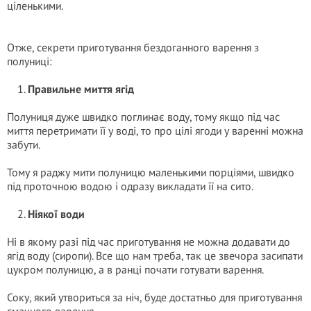
ціленькими.
Отже, секрети приготування бездоганного варення з
полуниці:
Правильне миття ягід
Полуниця дуже швидко поглинає воду, тому якщо під час
миття перетримати її у воді, то про цілі ягоди у варенні можна
забути.
Тому я раджу мити полуницю маленькими порціями, швидко
під проточною водою і одразу викладати її на сито.
Ніякої води
Ні в якому разі під час приготування не можна додавати до
ягід воду (сиропи). Все що нам треба, так це звечора засипати
цукром полуницю, а в ранці почати готувати варення.
Соку, який утвориться за ніч, буде достатньо для приготування