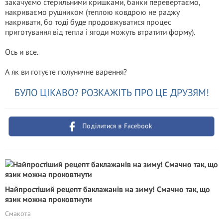
закачуємо стерильними кришками, банки перевертаємо,
накриваємо рушником (теплою ковдрою не раджу
накривати, бо тоді буде продовжуватися процес
приготування від тепла і ягоди можуть втратити форму).
Ось и все.
А як ви готуєте полуничне варення?
БУЛО ЦІКАВО? РОЗКАЖІТЬ ПРО ЦЕ ДРУЗЯМ!
Поділитися в Facebook
Найпростіший рецепт баклажанів на зиму! Смачно так, що
язик можна проковтнути
Смакота