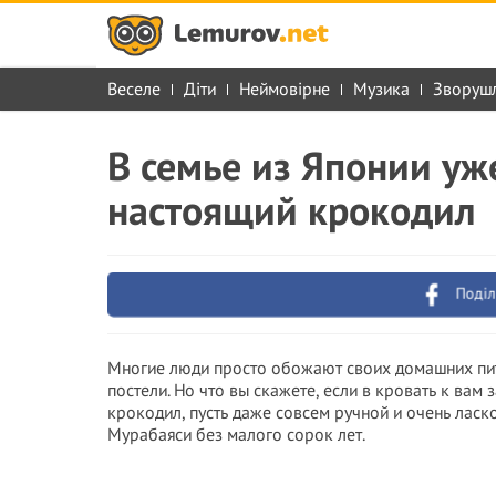
Веселе
Діти
Неймовірне
Музика
Зворуш
В семье из Японии уж
настоящий крокодил
Поділ
Многие люди просто обожают своих домашних пито
постели. Но что вы скажете, если в кровать к вам
крокодил, пусть даже совсем ручной и очень ласко
Мурабаяси без малого сорок лет.