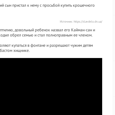
ий сын пристал к нему с просьбой купить крошечного
Источник:
https://slavdelo.dn.ua/
ептилию, довольный ребенок назвал его Кайман-сан и
окодил обрел семью и стал полноправным ее членом.
воляют купаться в фонтане и разрешают чужим детям
убастом хищнике.