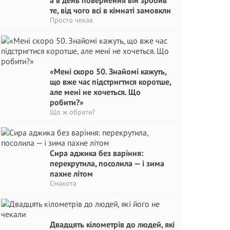
а в день повернення він зробив
те, від чого всі в кімнаті замовкли
Просто чекав
«Мені скоро 50. Знайомі кажуть,
що вже час підстригтися коротше,
але мені не хочеться. Що
робити?»
Що ж обрати?
Сира аджика без варіння:
перекрутила, посолила — і зима
пахне літом
Смакота
Двадцять кілометрів до людей, які