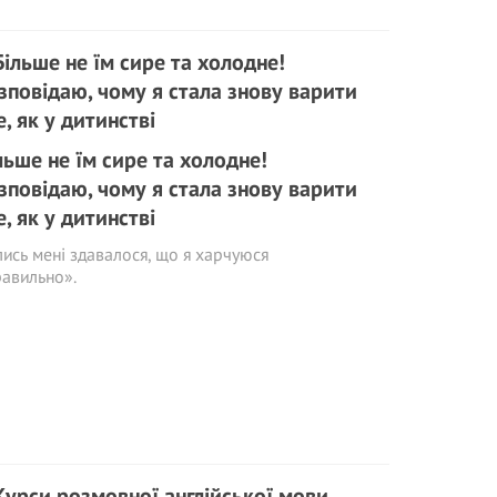
льше не їм сире та холодне!
зповідаю, чому я стала знову варити
е, як у дитинстві
ись мені здавалося, що я харчуюся
авильно».