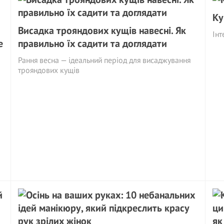
Ку
Висадка трояндових кущів навесні. Як
Інт
е
правильно їх садити та доглядати
Рання весна — ідеальний період для висаджування
трояндових кущів