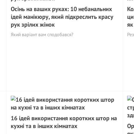
Осінь на ваших руках: 10 небанальних
Ко
ідей манікюру, який підкреслить красу
ци
рук зрілих жінок
як
Який варіант вам сподобався?
Рез
16 ідей використання коротких штор на
кухні та в інших кімнатах
Ор
як