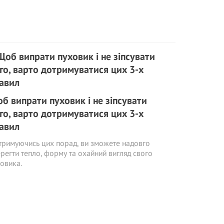
б випрати пуховик і не зіпсувати
го, варто дотримуватися цих 3-х
авил
римуючись цих порад, ви зможете надовго
регти тепло, форму та охайний вигляд свого
овика.