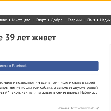
ливе
Мистецтво
Спорт
Добре
Тварини
Сім'я
Надих
е 39 лет живет
итися в Facebook
мцев и позволяют им все, в том числе и спать в своей
 запрыгнет не кошка или собака, а заползет двухметровый
вый? Такой, как тот, что живет в семье японца Набимуцу
Источник:
https://slavdelo.dn.ua/