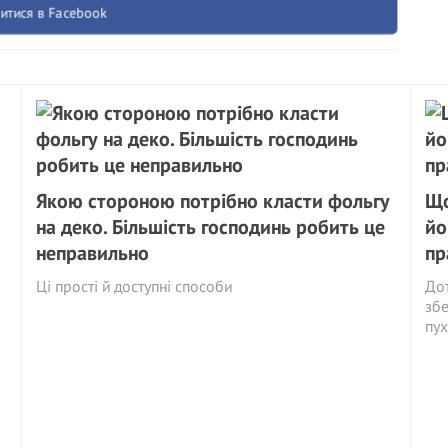
итися в Facebook
Якою стороною потрібно класти фольгу
Що
на деко. Більшість господинь робить це
йо
неправильно
пр
Ці прості й доступні способи
Дот
збе
пух