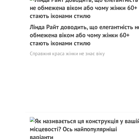
Лінда Райт доводить, що елегантність н
обмежена віком або чому жінки 60+
стають iконами стилю
Справжня краса жінки не знає віку