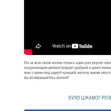
Он за всю свою жизнь только один раз укусил сво
окружающим демонстрирует добрый и даже милый х
жил с вами под одной крышей, весело виляя хвост
вы возвращаетесь домой?
БУЛО ЦІКАВО? РОЗ