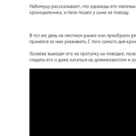
Набимуцу рассказывает, что однажды его маленьк
крокодильчика, и папа пошел у сына на поводу.
В тот же день на местном рынке они приобрели р
принялся за ним ухаживать. С того самого дня кр
Хозяева выводят его на прогулку на поводке, поз
гладить его и даже кататься на длиннохвостом и з