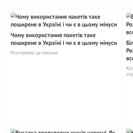
Чому використання пакетів таке
поширене в Україні і чи є в цьому мінуси
Бі
Ро
Розглянемо це питання
вс
Кол
«пр