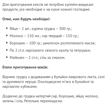
Для приготування кексів не потрібно купляти вишукані
продукти, усе необхідне є на кухні кожної господині.
Отже, нам будуть необхідні:
Яйця – 2 шт.; куряча грудка – 300 гр.;
Молоко – 150 мл.; сир твердий – 150 гр.;
Борошно – 100 гр.; шматочок розтопленого масла;
По 2 ст.л. нарізаного свіжого кропу та петрушки;
Майонез – 2 ст.л.; сіль за смаком.
Етапи приготування кексів:
Варимо грудку з додаванням у бульйон лаврового листа, солі
та духмяного перцю. Охолоджуємо мʼясо в бульйоні та
нарізаємо кубиками.
Додаємо до грудки натертий сир, борошно, яйця, молоко,
зелень і сіль. Ретельно перемішуємо.