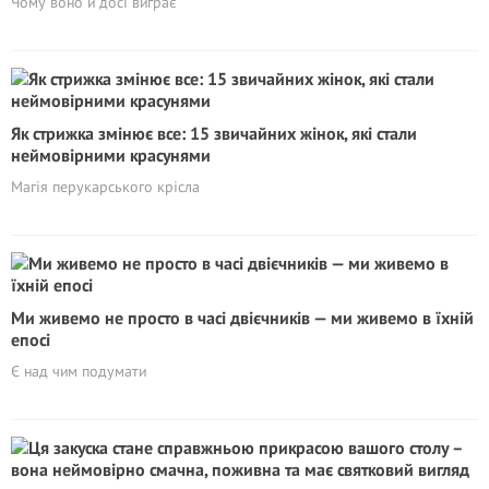
Чому воно й досі виграє
Як стрижка змінює все: 15 звичайних жінок, які стали
неймовірними красунями
Магія перукарського крісла
Ми живемо не просто в часі двієчників — ми живемо в їхній
епосі
Є над чим подумати