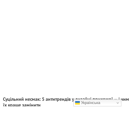
Суцільний несмак: 5 антитрендів у дизайні прихожої — і чим
Українська
їх краще замінити
Показую на реальних прикладах