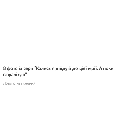
8 фото із серії “Колись я дійду й до цієї мрії. А поки
візуалізую”
Ловлю натхнення