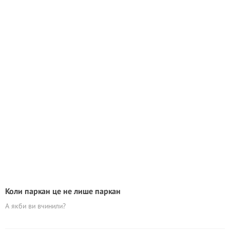
Коли паркан це не лише паркан
А якби ви вчинили?