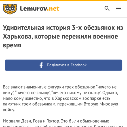
Удивительная история 3-х обезьянок из
Харькова, которые пережили военное
время
Поділитися в Facebook
Все знают знаменитые фигурки трех обезьянок “ничего не
вижу”, “ничего не слышу”, “ничего никому не скажу”. Однако,
мало кому известно, что в Харьковском зоопарке есть
памятник трем обезьянкам, пережившим Вторую Мировую
войну.
Их звали Дези, Роза и Гектор. Это были обыкновенные
макаки-резусы, до войны жившие в зоопарке. Когда началась