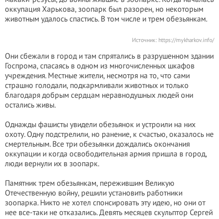
оккупация Харькова, зоопарк был разорен, но некоторым
животным удалось спастись. В том числе и трем обезьянкам.
Источник:
https://mykharkov.info/
Они сбежали в город и там спрятались в разрушенном здании
Госпрома, спасаясь в одном из многочисленных шкафов
учреждения. Местные жители, несмотря на то, что сами
страшно голодали, подкармливали животных и только
благодаря добрым сердцам неравнодушных людей они
остались живы.
Однажды фашисты увидели обезьянок и устроили на них
охоту. Одну подстрелили, но ранение, к счастью, оказалось не
смертельным. Все три обезьянки дождались окончания
оккупации и когда освободительная армия пришла в город,
люди вернули их в зоопарк.
Памятник трем обезьянкам, пережившим Великую
Отечественную войну, решили установить работники
зоопарка. Никто не хотел спонсировать эту идею, но они от
нее все-таки не отказались. Девять месяцев скульптор Сергей