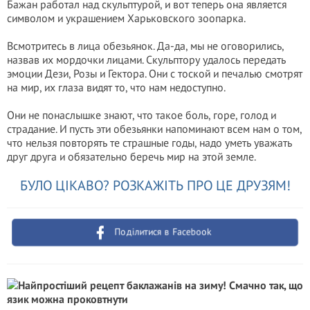
Бажан работал над скульптурой, и вот теперь она является
символом и украшением Харьковского зоопарка.
Всмотритесь в лица обезьянок. Да-да, мы не оговорились,
назвав их мордочки лицами. Скульптору удалось передать
эмоции Дези, Розы и Гектора. Они с тоской и печалью смотрят
на мир, их глаза видят то, что нам недоступно.
Они не понаслышке знают, что такое боль, горе, голод и
страдание. И пусть эти обезьянки напоминают всем нам о том,
что нельзя повторять те страшные годы, надо уметь уважать
друг друга и обязательно беречь мир на этой земле.
БУЛО ЦІКАВО? РОЗКАЖІТЬ ПРО ЦЕ ДРУЗЯМ!
Поділитися в Facebook