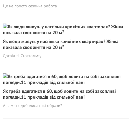
Це не просто сезонна робота
Як люди живуть у настільки крихітних квартирах? Жінка
показала своє життя на 20 м²
Досвід зі Стокгольму
Як треба вдягатися в 60, щоб ловити на собі захопливі
погляди.11 прикладів від стильної пані
А вам сподобалися такі образи?