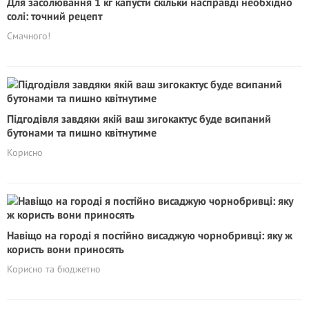
Для засолювання 1 кг капусти скільки насправді необхідно
солі: точний рецепт
Смачного!
Підгодівля завдяки якій ваш зигокактус буде всипаний
бутонами та пишно квітнутиме
Корисно
Навіщо на городі я постійно висаджую чорнобривці: яку ж
користь вони приносять
Корисно та бюджетно