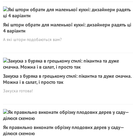
Які штори обрати для маленької кухні: дизайнери радять цi
4 варіанти
А які штори подобаються вам?
Закуска з буряка в грецькому стилі: пікантна та дуже смачна.
Можна і в салат, і просто так
Закуска готова!
Як правильно виконати обрізку плодових дерев у саду—
ділюся схемою