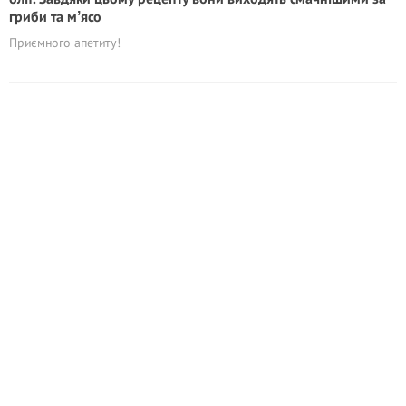
гриби та мʼясо
Приємного апетиту!