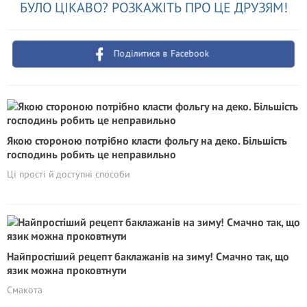
БУЛО ЦІКАВО? РОЗКАЖІТЬ ПРО ЦЕ ДРУЗЯМ!
Поділитися в Facebook
Якою стороною потрібно класти фольгу на деко. Більшість
господинь робить це неправильно
Ці прості й доступні способи
Найпростіший рецепт баклажанів на зиму! Смачно так, що
язик можна проковтнути
Смакота