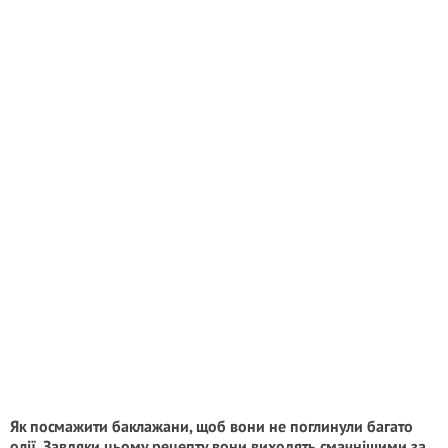
Як посмажити баклажани, щоб вони не поглинули багато
олії. Завдяки цьому рецепту вони виходять смачнішими за