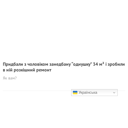
Придбали з чоловіком занедбану “однушку” 34 м² і зробили
в ній розкішний ремонт
Як вам?
Українська