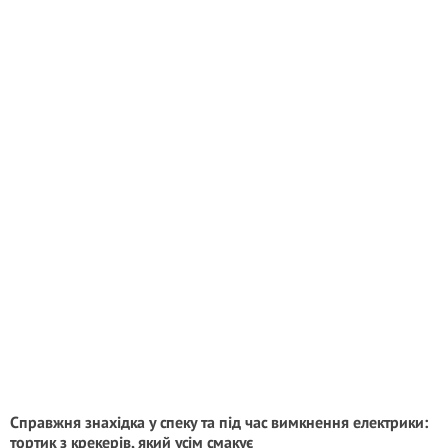
Справжня знахідка у спеку та під час вимкнення електрики:
тортик з крекерів, який усім смакує