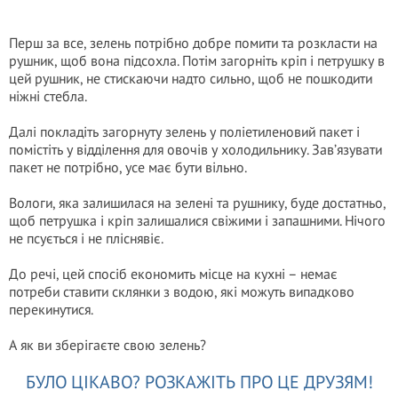
Перш за все, зелень потрібно добре помити та розкласти на
рушник, щоб вона підсохла. Потім загорніть кріп і петрушку в
цей рушник, не стискаючи надто сильно, щоб не пошкодити
ніжні стебла.
Далі покладіть загорнуту зелень у поліетиленовий пакет і
помістіть у відділення для овочів у холодильнику. Зав’язувати
пакет не потрібно, усе має бути вільно.
Вологи, яка залишилася на зелені та рушнику, буде достатньо,
щоб петрушка і кріп залишалися свіжими і запашними. Нічого
не псується і не пліснявіє.
До речі, цей спосіб економить місце на кухні – немає
потреби ставити склянки з водою, які можуть випадково
перекинутися.
А як ви зберігаєте свою зелень?
БУЛО ЦІКАВО? РОЗКАЖІТЬ ПРО ЦЕ ДРУЗЯМ!