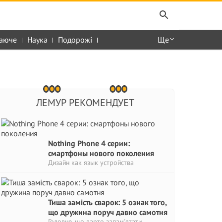
аюче
Наука
Подорожі
Ще
ЛЕМУР РЕКОМЕНДУЕТ
Nothing Phone 4 серии:
смартфоны нового поколения
Дизайн как язык устройства
Тиша замість сварок: 5 ознак того,
що дружина поруч давно самотня
Головне, що варто запам'ятати