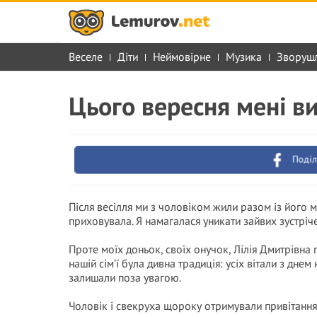
Веселе
Діти
Неймовірне
Музика
Зворуш
Цього вересня мені в
Поділ
Після весілля ми з чоловіком жили разом із його м
приховувала. Я намагалася уникати зайвих зустріче
Проте моїх доньок, своїх онучок, Лілія Дмитрівна
нашій сім’ї була дивна традиція: усіх вітали з дне
залишали поза увагою.
Чоловік і свекруха щороку отримували привітання 