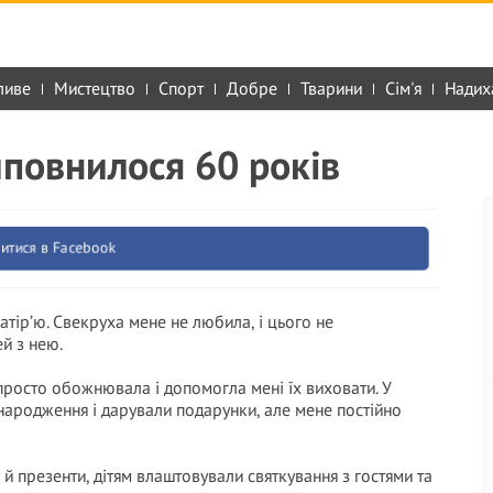
ливе
Мистецтво
Спорт
Добре
Тварини
Сім'я
Надих
иповнилося 60 років
итися в Facebook
атір’ю. Свекруха мене не любила, і цього не
й з нею.
 просто обожнювала і допомогла мені їх виховати. У
м народження і дарували подарунки, але мене постійно
й презенти, дітям влаштовували святкування з гостями та