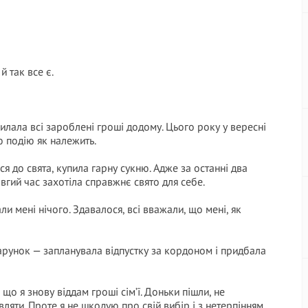
й так все є.
силала всі зароблені гроші додому. Цього року у вересні
ю подію як належить.
я до свята, купила гарну сукню. Адже за останні два
вгий час захотіла справжнє свято для себе.
ли мені нічого. Здавалося, всі вважали, що мені, як
арунок — запланувала відпустку за кордоном і придбала
що я знову віддам гроші сім’ї. Доньки пішли, не
яти. Проте я не шкодую про свій вибір і з нетерпінням