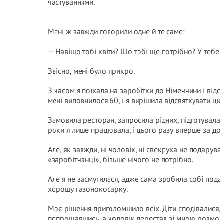
частуваннями.
Мені ж завжди говорили одне й те саме:
— Навіщо тобі квіти? Що тобі ще потрібно? У тебе 
Звісно, мені було прикро.
З часом я поїхала на заробітки до Німеччини і від
мені виповнилося 60, і я вирішила відсвяткувати ц
Замовила ресторан, запросила рідних, підготувалас
роки я лише працювала, і цього разу вперше за до
Але, як завжди, ні чоловік, ні свекруха не подарува
«заробітчанці», більше нічого не потрібно.
Але я не засмутилася, адже сама зробила собі под
хорошу газонокосарку.
Моє рішення приголомшило всіх. Діти сподівалися, 
попрощавшись, а чоловік перестав зі мною розмовл