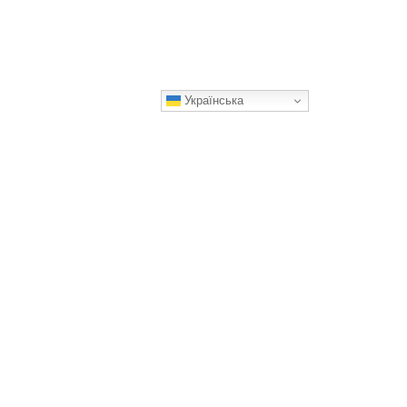
Українська
ло хто знає: важливі правила
садки полуниці, які впливають на
йбутній врожай
ушні поради