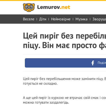
Веселе
Діти
Неймовірне
Музика
Зворуш
Цей пиріг без перебі
піцу. Він має просто 
Поділ
Цей пиріг без перебільшення може замінити піцу. 
готується не складно.
А ще цей пиріг із куркою не втрачає свій смак і со
можна готувати заздалегідь.