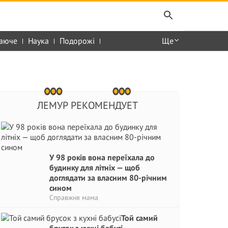
аюче
Наука
Подорожі
Ще
ЛЕМУР РЕКОМЕНДУЕТ
У 98 років вона переїхала до
будинку для літніх — щоб
доглядати за власним 80-річним
сином
Справжня мама
Той самий