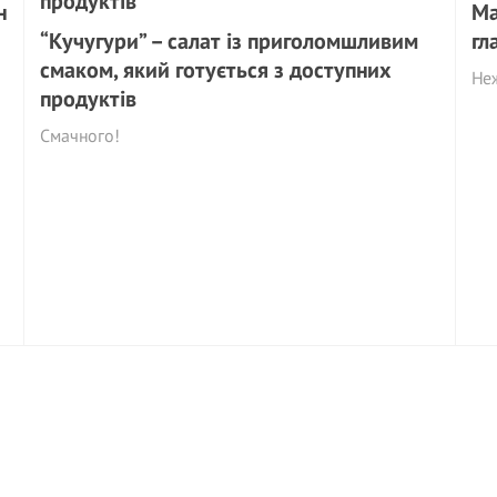
н
Ма
“Кучугури” – салат із приголомшливим
гл
смаком, який готується з доступних
Неж
продуктів
Cмачного!