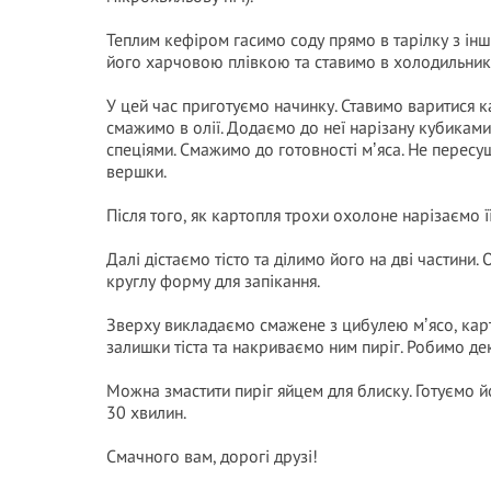
Теплим кефіром гасимо соду прямо в тарілку з ін
його харчовою плівкою та ставимо в холодильник 
У цей час приготуємо начинку. Ставимо варитися 
смажимо в олії. Додаємо до неї нарізану кубикам
спеціями. Смажимо до готовності мʼяса. Не пересу
вершки.
Після того, як картопля трохи охолоне нарізаємо 
Далі дістаємо тісто та ділимо його на дві частин
круглу форму для запікання.
Зверху викладаємо смажене з цибулею мʼясо, кар
залишки тіста та накриваємо ним пиріг. Робимо де
Можна змастити пиріг яйцем для блиску. Готуємо й
30 хвилин.
Смачного вам, дорогі друзі!