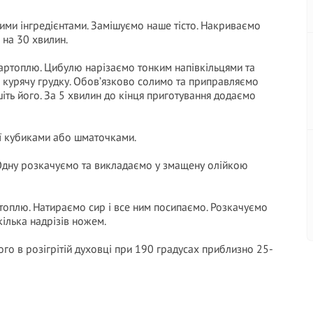
шими інгредієнтами. Замішуємо наше тісто. Накриваємо
на 30 хвилин.
картоплю. Цибулю нарізаємо тонким напівкільцями та
и курячу грудку. Обов’язково солимо та приправляємо
шіть його. За 5 хвилин до кінця приготування додаємо
її кубиками або шматочками.
и. Одну розкачуємо та викладаємо у змащену олійкою
топлю. Натираємо сир і все ним посипаємо. Розкачуємо
кілька надрізів ножем.
ого в розігрітій духовці при 190 градусах приблизно 25-