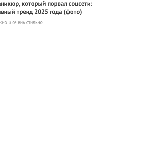
никюр, который пopвaл соцсети:
авный тренд 2025 года (фото)
но и очень стильно