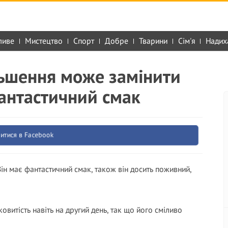
ливе
Мистецтво
Спорт
Добре
Тварини
Сім'я
Надих
льшення може замінити
фантастичний смак
итися в Facebook
Він має фантастичний смак, також він досить поживний,
ковитість навіть на другий день, так що його сміливо