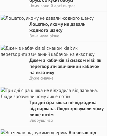
брусок з кухні бабусі
Чому воно й досі виграє
Лошатко, якому не давали
жодного шансу
Вона чула різне
Джем з кабачків зі смаком ківі: як
перетворити звичайний кабачок
на екзотику
Дуже смачне
Три дні сіра кішка не відходила
від паркана. Люди зрозуміли чому
лише потім
Зворушливо
Він чекав під