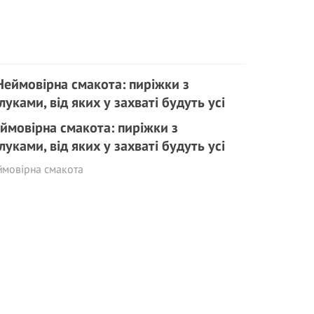
ймовірна смакота: пиріжки з
луками, від яких у захваті будуть усі
ймовірна смакота