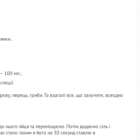
лянки.
– 100 мл.;
спеції.
кву, перець, гриби. Та взагалі все, що захочете, всеодно
о нього яйця та перемішуємо. Потім додаємо сіль і
о стало таким я його на 30 секунд ставлю в