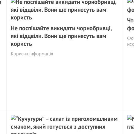
Чт
Не поспішайте викидати чорнобривці,
фо
які відцвіли. Вони ще принесуть вам
Фо
користь
иск
Корисна інформація