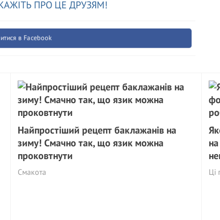
КАЖІТЬ ПРО ЦЕ ДРУЗЯМ!
итися в Facebook
Найпростіший рецепт баклажанів на
Як
зиму! Смачно так, що язик можна
на
проковтнути
не
Смакота
Ці 