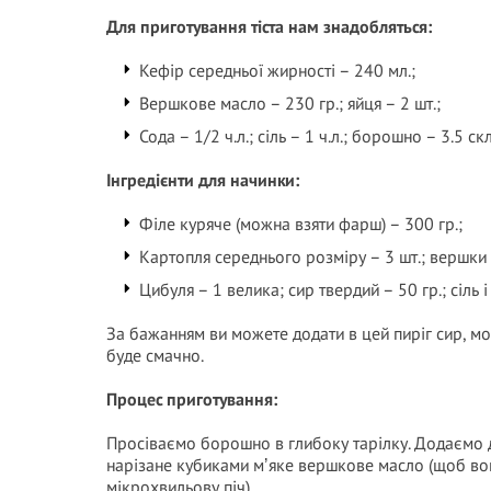
Для приготування тіста нам знадобляться:
Кефір середньої жирності – 240 мл.;
Вершкове масло – 230 гр.; яйця – 2 шт.;
Сода – 1/2 ч.л.; сіль – 1 ч.л.; борошно – 3.5 ск
Інгредієнти для начинки:
Філе куряче (можна взяти фарш) – 300 гр.;
Картопля середнього розміру – 3 шт.; вершки 
Цибуля – 1 велика; сир твердий – 50 гр.; сіль і 
За бажанням ви можете додати в цей пиріг сир, мор
буде смачно.
Процес приготування:
Просіваємо борошно в глибоку тарілку. Додаємо д
нарізане кубиками мʼяке вершкове масло (щоб вон
мікрохвильову піч).