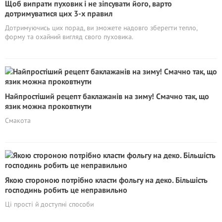
Щоб випрати пуховик і не зіпсувати його, варто
дотримуватися цих 3-х правил
Дотримуючись цих порад, ви зможете надовго зберегти тепло,
форму та охайний вигляд свого пуховика.
Найпростіший рецепт баклажанів на зиму! Смачно так, що
язик можна проковтнути
Смакота
Якою стороною потрібно класти фольгу на деко. Більшість
господинь робить це неправильно
Ці прості й доступні способи