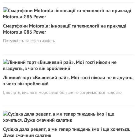
Смартфони Motorola: інновації та технології на прикладі
Motorola G86 Power
Потужність та ефективність
Лінивий торт «Вишневий рай». Мої гості ніколи не вгадують,
з чого він зроблений
І, повірте, вишня в морозилці більше не затримається надовго.
Сусідка дала рецепт, а ми тепер тиждень їмо і ще хочеться.
Дуже смачний салатик