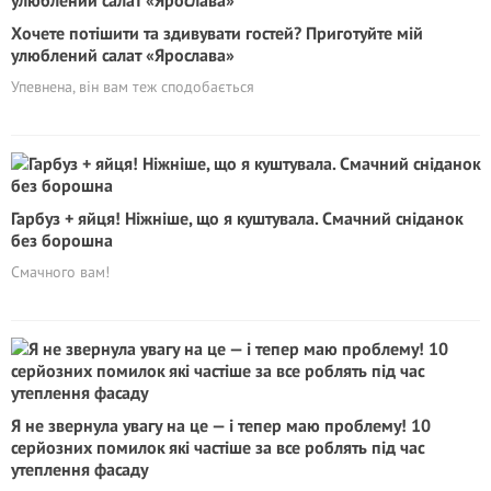
Хочете потішити та здивувати гостей? Приготуйте мій
улюблений салат «Ярослава»
Упевнена, він вам теж сподобається
Гарбуз + яйця! Ніжніше, що я куштувала. Смачний сніданок
без борошна
Смачного вам!
Я не звернула увагу на це — і тепер маю проблему! 10
серйозних помилок які частіше за все роблять під час
утеплення фасаду