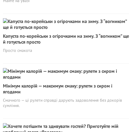
Майте на увазі
Капуста по-корейськи з огірочками на зиму. З “вогником” ще
й готується просто
Просто смакота
Мінімум калорій — максимум смаку: рулети з сиром і
ягодами
Смачного — ці рулети справді дарують задоволення без докорів
сумління.