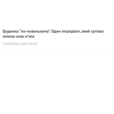
Грудинка “по-новенькому”. Один інгредієнт, який суттєво
змінив смак мʼяса
Спробуйте цей спосіб