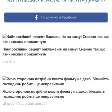
БУЛО ЦІКАВО? РОЗКАЖІТЬ ПРО ЦЕ ДРУЗЯМ!
Поділитися в Facebook
Найпростіший рецепт баклажанів на зиму! Смачно так, що
язик можна проковтнути
Смакота
Якою стороною потрібно класти фольгу на деко. Більшість
господинь робить це неправильно
Ці прості й доступні способи