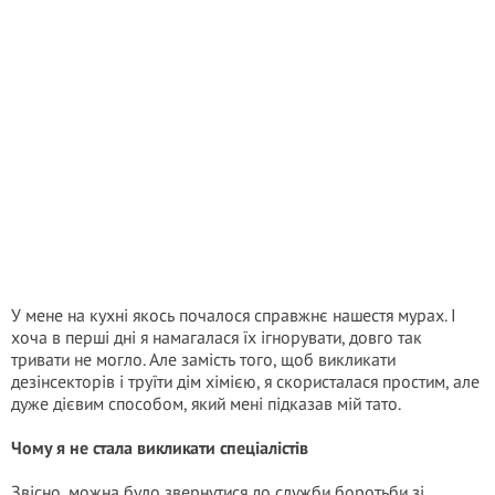
У мене на кухні якось почалося справжнє нашестя мурах. І
хоча в перші дні я намагалася їх ігнорувати, довго так
тривати не могло. Але замість того, щоб викликати
дезінсекторів і труїти дім хімією, я скористалася простим, але
дуже дієвим способом, який мені підказав мій тато.
Чому я не стала викликати спеціалістів
Звісно, можна було звернутися до служби боротьби зі