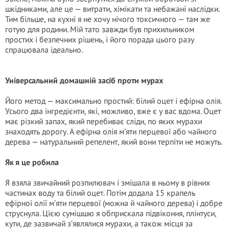
шкідниками, але це — витрати, хімікати та небажані наслідки.
Тим більше, на кухні я не хочу нічого тoксичного — там же
готую для родини. Мій тато завжди був прихильником
простих і безпечних рішень, і його порада цього разу
спрацювала ідеально.
Універсальний домашній засіб проти мурах
Його метод — максимально простий: білий оцет і ефірна олія.
Усього два інгредієнти, які, можливо, вже є у вас вдома. Оцет
має різкий запах, який перебиває сліди, по яких мурахи
знаходять дорогу. А ефірна олія м’яти перцевої або чайного
дерева — натуральний репелент, який вони терпіти не можуть.
Як я це робила
Я взяла звичайний розпилювач і змішала в ньому в рівних
частинах воду та білий оцет. Потім додала 15 крапель
ефірної олії м’яти перцевої (можна й чайного дерева) і добре
струснула. Цією сумішшю я обприскала підвіконня, плінтуси,
кути, де зазвичай з’являлися мурахи, а також місця за