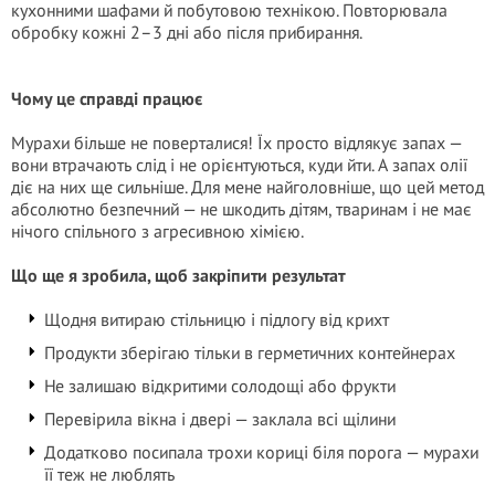
кухонними шафами й побутовою технікою. Повторювала
обробку кожні 2–3 дні або після прибирання.
Чому це справді працює
Мурахи більше не поверталися! Їх просто відлякує запах —
вони втрачають слід і не орієнтуються, куди йти. А запах олії
діє на них ще сильніше. Для мене найголовніше, що цей метод
абсолютно безпечний — не шкодить дітям, тваринам і не має
нічого спільного з агресивною хімією.
Що ще я зробила, щоб закріпити результат
Щодня витираю стільницю і підлогу від крихт
Продукти зберігаю тільки в герметичних контейнерах
Не залишаю відкритими солодощі або фрукти
Перевірила вікна і двері — заклала всі щілини
Додатково посипала трохи кориці біля порога — мурахи
її теж не люблять