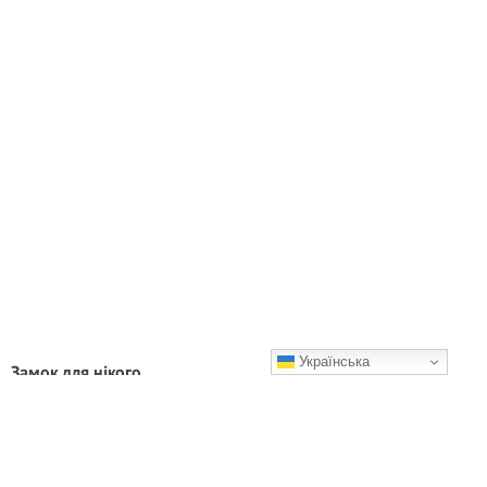
Українська
Замок для нікого
Сльози на очах