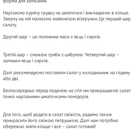
форми для запікання.
Нарізаємо курячу грудку на шматочки і викладаємо в кільце.
Зверху на ній малюємо майонезом візерунки. Це перший шар
салату.
Другий шар – це половина маси з яєць і сирків.
Третій шар – смажені гриби з цибулею. Четвертий шар –
залишки яєць і сирків.
Далі рекомендуємо поставити салат у холодильник на годину
або дві.
Безпосередньо перед подачею на стіл ми прикрашаємо салат
тонко нарізаними шматочками помідорів.
Для того, щоб додати в салат свіжість, радимо також
прикрасити його свіжою петрушкою. Далі нам потрібно
обережнo зняти кільце і все – салат готовий!