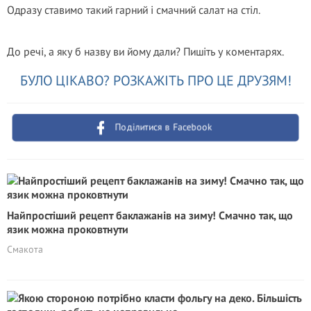
Одразу ставимо такий гарний і смачний салат на стіл.
До речі, а яку б назву ви йому дали? Пишiть у коментapях.
БУЛО ЦІКАВО? РОЗКАЖІТЬ ПРО ЦЕ ДРУЗЯМ!
Поділитися в Facebook
Найпростіший рецепт баклажанів на зиму! Смачно так, що
язик можна проковтнути
Смакота