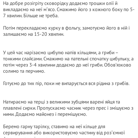
На добре розігріту сковорідку додаємо трошки олії й
викладаємо на неї мʼясо. Смажимо його з кожного боку по 5-
7 хвилин. Більше не треба.
Потім перекладаємо курку в фольгу, замотуємо його в ній і
залишаємо на 15-20 хвилин.
У цей час нарізаємо цибулю напів кільцями, а гриби –
тонкими слайсами. Смажимо на пательні спочатку цибульку, а
потім через 3-4 хвилини додаємо до неї гриби. Обов’язково
солимо та перчимо.
Готуємо до тих пір, поки не випарується вся рідина з грибів.
Натираємо на терці з великими зубцями варені яйця та
плавлені сирки. Пропускаємо часник через прес і змішуємо з
ними. Додаємо майонез і перемішуємо.
Беремо гарну тарілку, ставимо на неї кільце для
сервирування або використовуємо частину від розʼємної