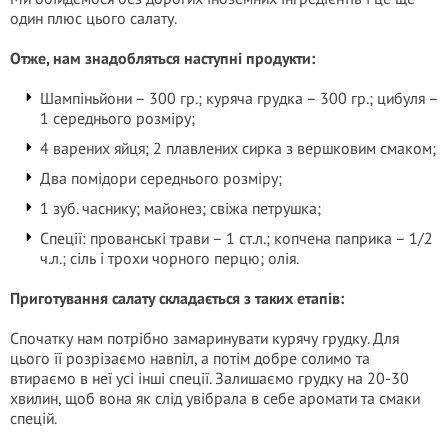
один плюс цього салату.
Отже, нам знадобляться наступні продукти:
Шампіньйони – 300 гр.; куряча грудка – 300 гр.; цибуля –
1 середнього розміру;
4 варених яйця; 2 плавлених сирка з вершковим смаком;
Два помідори середнього розміру;
1 зуб. часнику; майонез; свіжа петрушка;
Спеції: прованські трави – 1 ст.л.; копчена паприка – 1/2
ч.л.; сіль і трохи чорного перцю; олія.
Приготування салату складається з таких етапів:
Спочатку нам потрібно замаринувати курячу грудку. Для
цього її розрізаємо навпіл, а потім добре солимо та
втираємо в неї усі інші спеції. Залишаємо грудку на 20-30
хвилин, щоб вона як слід увібрала в себе аромати та смаки
спецій.