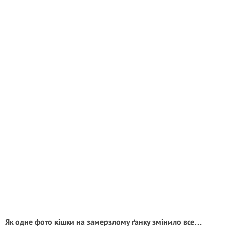
Як одне фото кішки на замерзлому ґанку змінило все…