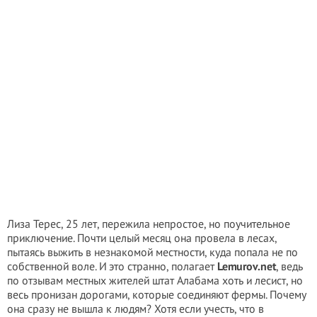
Лиза Терес, 25 лет, пережила непростое, но поучительное
приключение. Почти целый месяц она провела в лесах,
пытаясь выжить в незнакомой местности, куда попала не по
собственной воле. И это странно, полагает
Lemurov.net
, ведь
по отзывам местных жителей штат Алабама хоть и лесист, но
весь пронизан дорогами, которые соединяют фермы. Почему
она сразу не вышла к людям? Хотя если учесть, что в