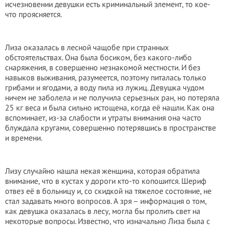
исчезновении девушки есть криминальный элемент, то кое-
что проясняется.
Лиза оказалась в лесной чащобе при странных
обстоятельствах. Она была босиком, без какого-либо
снаряжения, в совершенно незнакомой местности. И без
навыков выживания, разумеется, поэтому питалась только
грибами и ягодами, а воду пила из лужиц. Девушка чудом
ничем не заболела и не получила серьезных ран, но потеряла
25 кг веса и была сильно истощена, когда её нашли. Как она
вспоминает, из-за слабости и утраты внимания она часто
блуждала кругами, совершенно потерявшись в пространстве
и времени.
Лизу случайно нашла некая женщина, которая обратила
внимание, что в кустах у дороги кто-то копошится. Шериф
отвез её в больницу и, со скидкой на тяжелое состояние, не
стал задавать много вопросов. А зря – информация о том,
как девушка оказалась в лесу, могла бы пролить свет на
некоторые вопросы. Известно, что изначально Лиза была с