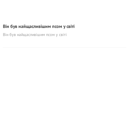
Він був найщасливішим псом у світі
Він був найщасливішим псом у світі