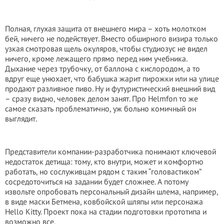
Полная, глухая защита от внешнего мира – хоть молотком
бей, ничего не подействует. Вместо обширного визира только
узкая смотровая щель окуляров, чтобы студиозус не видел
ничего, кроме лежащего прямо перед ним учебника.
Дыхание через трубочку, от баллона с кислородом, а то
вдруг еще унюхает, что бабушка жарит пирожки или на улице
продают разливное пиво. Ну и футуристический внешний вид
– сразу видно, человек делом занят. Про Helmfon то же
самое сказать проблематично, уж больно комичный он
выглядит.
Представители компании-разработчика понимают ключевой
недостаток детища: тому, кто внутри, может и комфортно
работать, но сослуживцам рядом с таким “головастиком”
сосредоточиться на задании будет сложнее. А потому
извольте опробовать персональный дизайн шлема, например,
в виде маски Бетмена, ковбойской шляпы или персонажа
Hello Kitty. Проект пока на стадии подготовки прототипа и
возможно все.