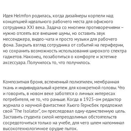
Идея Helmfon родилась, когда дизайнеры корпели над
концепцией идеального рабочего места для офисного
сотрудника XXI века. Задача со многими противоречиями –
нужно отсеять все внешние шумы, но оставить звук
мессенджера, видео-чата и просто музыки для рабочего
фона. Закрыть взгляд сотрудника от событий на периферии,
но сохранить возможность использования широкого спектра
гаджетов. Наконец, позаботиться о комфорте и эстетике
аксессуара. Получилось то, что получилось.
Композитная броня, вспененный полиэтилен, мембранная
ткань и индивидуальный крепеж для конкретной головы. Что
и говорить, в новом веке заботятся о личных интересах
потребителя, не то, что раньше. Когда в 1925-ом редактор
журнала о научной фантастике Хьюго Гернсбек предложил
свой “The Isolator”, он преследовал одну-единственную цель.
Заставить студента силой непреодолимых обстоятельств
сосредоточиться только на учебе, для чего шлем напоминал
высокотехнологичное орудие пыток.