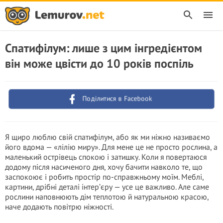
Спатифілум: лише з цим інгредієнтом
він може цвісти до 10 років поспіль
Поділитися в Facebook
Я щиро люблю свій спатифілум, або як ми ніжно називаємо
його вдома — «лілію миру». Для мене це не просто рослина, а
маленький острівець спокою і затишку. Коли я повертаюся
додому після насиченого дня, хочу бачити навколо те, що
заспокоює і робить простір по-справжньому моїм. Меблі,
картини, дрібні деталі інтер’єру — усе це важливо. Але саме
рослини наповнюють дім теплотою й натуральною красою,
наче додають повітрю ніжності.