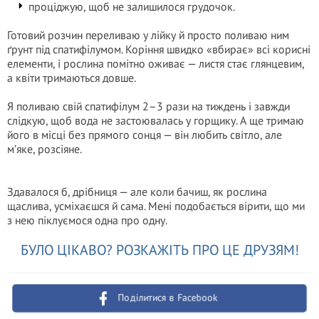
проціджую, щоб не залишилося грудочок.
Готовий розчин переливаю у лійку й просто поливаю ним
ґрунт під спатифілумом. Коріння швидко «вбирає» всі корисні
елементи, і рослина помітно оживає — листя стає глянцевим,
а квіти тримаються довше.
Я поливаю свій спатифілум 2–3 рази на тиждень і завжди
слідкую, щоб вода не застоювалась у горщику. А ще тримаю
його в місці без прямого сонця — він любить світло, але
м’яке, розсіяне.
Здавалося б, дрібниця — але коли бачиш, як рослина
щаслива, усміхаєшся й сама. Мені подобається вірити, що ми
з нею піклуємося одна про одну.
БУЛО ЦІКАВО? РОЗКАЖІТЬ ПРО ЦЕ ДРУЗЯМ!
Поділитися в Facebook