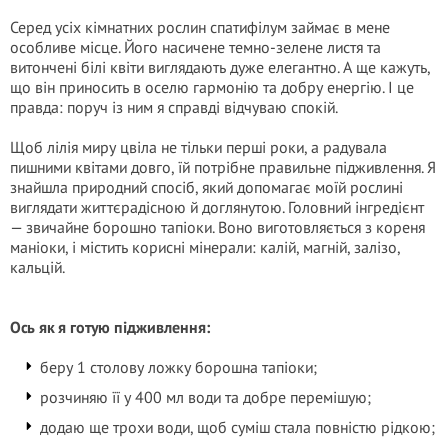
Серед усіх кімнатних рослин спатифілум займає в мене
особливе місце. Його насичене темно-зелене листя та
витончені білі квіти виглядають дуже елегантно. А ще кажуть,
що він приносить в оселю гармонію та добру енергію. І це
правда: поруч із ним я справді відчуваю спокій.
Щоб лілія миру цвіла не тільки перші роки, а радувала
пишними квітами довго, їй потрібне правильне підживлення. Я
знайшла природний спосіб, який допомагає моїй рослині
виглядати життєрадісною й доглянутою. Головний інгредієнт
— звичайне борошно тапіоки. Воно виготовляється з кореня
маніоки, і містить корисні мінерали: калій, магній, залізо,
кальцій.
Ось як я готую підживлення:
беру 1 столову ложку борошна тапіоки;
розчиняю її у 400 мл води та добре перемішую;
додаю ще трохи води, щоб суміш стала повністю рідкою;