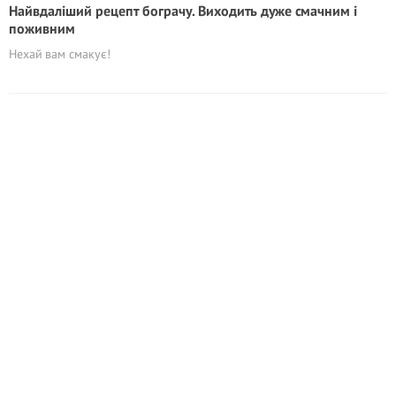
Найвдаліший рецепт бограчу. Виходить дуже смачним і
поживним
Нехай вам смакує!