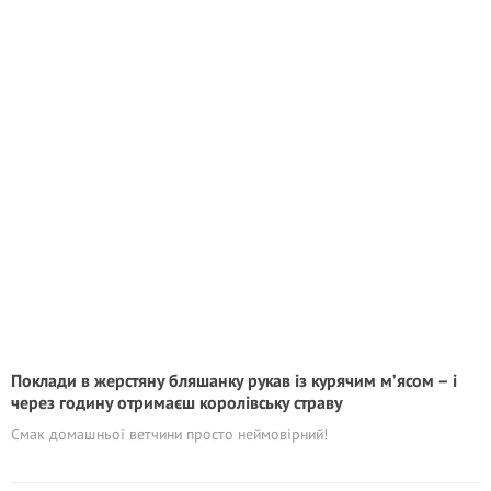
Поклади в жерстяну бляшанку рукав із курячим м’ясом – і
через годину отримаєш королівську страву
Смак домашньої ветчини просто неймовірний!