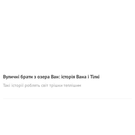
Вуличні брати з озера Ван: історія Вана і Тілкі
Такі історії роблять світ трішки теплішим