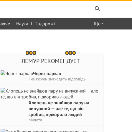
аюче
Наука
Подорожі
Ще
ЛЕМУР РЕКОМЕНДУЕТ
Через паркан
І не кожен знаходить відповідь
Хлопець не знайшов пару на
випускний — але те, що він
зробив, підкорило людей
Милота