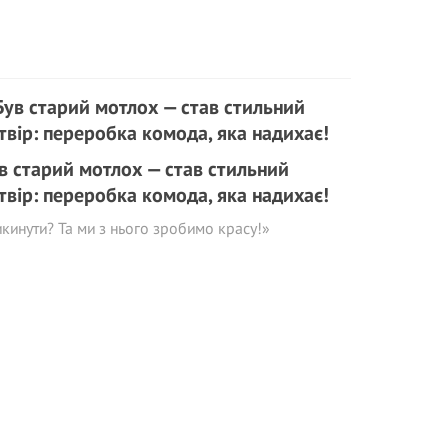
в старий мотлох — став стильний
твір: переробка комода, яка надихає!
кинути? Та ми з нього зробимо красу!»