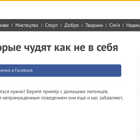
ливе
Мистецтво
Спорт
Добре
Тварини
Сім'я
Надих
рые чудят как не в себя
итися в Facebook
яться нужно! Берите пример с домашних питомцев,
им непринужденным поведением они еще и нас забавляют,