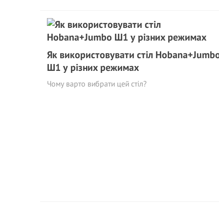
Як використовувати стіл Hobana+Jumb
Ш1 у різних режимах
Чому варто вибрати цей стіл?