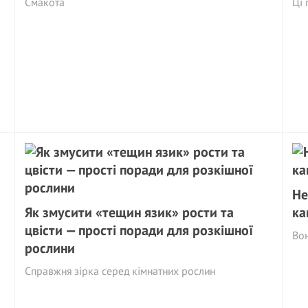
Смакота
Ці 
Не
Як змусити «тещин язик» рости та
ка
цвісти — прості поради для розкішної
Вон
рослини
Cправжня зірка серед кімнатних рослин