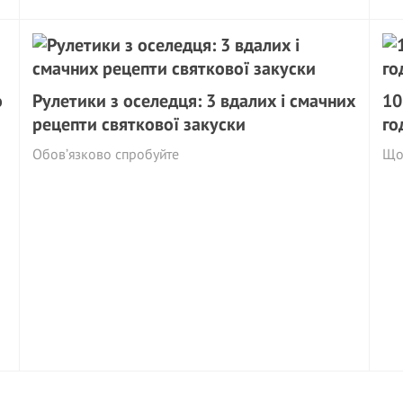
o
Рулетики з оселедця: 3 вдалих і смачних
10
рецепти святкової закуски
го
Обов’язково спробуйте
Що 