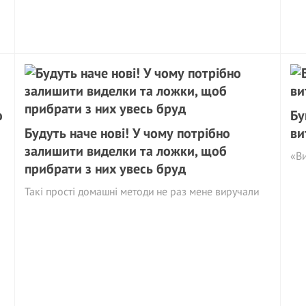
ю
Бу
Будуть наче нові! У чому потрібно
ви
залишити виделки та ложки, щоб
«Ви
прибрати з них увесь бруд
Такі прості домашні методи не раз мене виручали