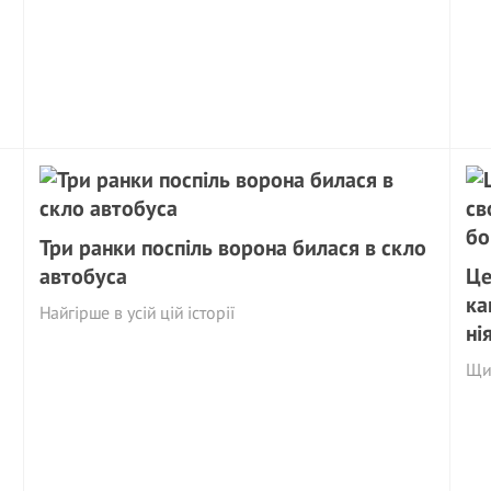
Три ранки поспіль ворона билася в скло
автобуса
Це
ка
Найгірше в усій цій історії
ні
Щи