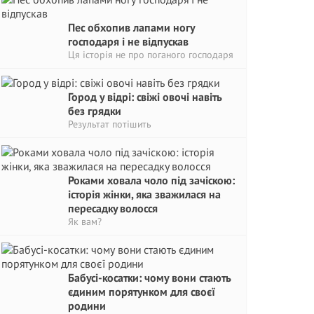
Пес обхопив лапами ногу
господаря і не відпускав
Ця історія не про поганого господаря
Город у відрі: свіжі овочі навіть
без грядки
Результат потішить
Роками ховала чоло під зачіскою:
історія жінки, яка зважилася на
пepeсадкy волосся
Як вам?
Бабусі-косатки: чому вони стають
єдиним порятунком для своєї
родини