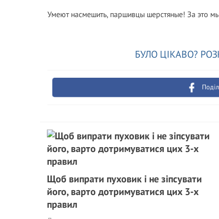
Умеют насмешить, паршивцы шерстяные! За это мы 
БУЛО ЦІКАВО? РОЗ
Поділ
Щоб випрати пуховик і не зіпсувати
його, варто дотримуватися цих 3-х
правил