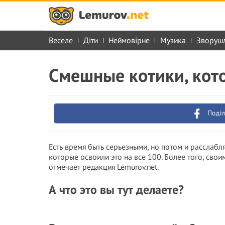
Веселе
Діти
Неймовірне
Музика
Зворуш
Смешные котики, кото
Поділ
Есть время быть серьезными, но потом и расслабл
которые освоили это на все 100. Более того, сво
отмечает редакция Lemurov.net.
А что это вы тут делаете?