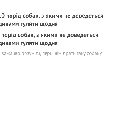
 порід собак, з якими не доведеться
динами гуляти щодня
важливо розуміти, перш ніж брати таку собаку