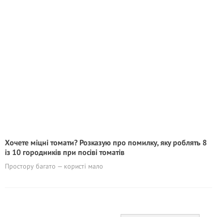
Хочете міцні томати? Розказую про помилку, яку роблять 8
із 10 городників при посіві томатів
Простору багато — користі мало