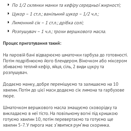
По 1/2 склянки манки та кефіру середньої жирності;
Цукор – 1 ст.л.; ванільний цукор – 1/2 ч.л.;
Лимонний сік – 1 ст.л.; дрібка солі;
Розпушувач – 1 ч.л.; трохи вершкового масла.
Процес приготування такий:
На паровій бані відварюємо шматочки гарбуза до готовності.
Потім подрібнюємо його блендером. Віночком або міксером
збиваємо теплий кефір, яйця, сіль, 2 види цукру та
розпушувач.
Додаємо манку, добре перемішуємо та залишаємо на 10
хвилин. Потім до цієї маси додаємо сік лимона та гарбузове
пюре.
Шматочком вершкового масла змащуємо сковорідку та
викладаємо в неї тісто. На повільному вогні під кришкою
готуємо хвилин 10, потім перевертаємо та готуємо ще
хвилин 5-7. У пирога має зʼявитися румʼяна скоринка.