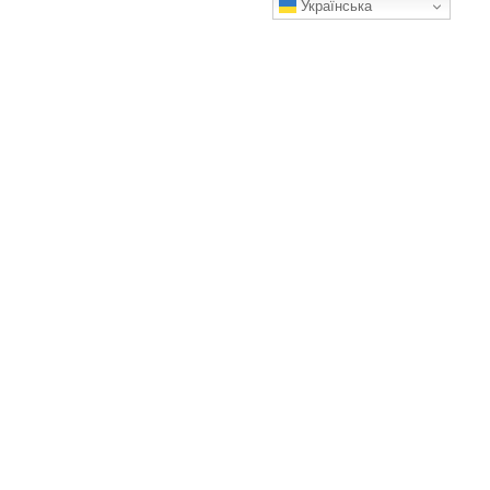
Українська
Рослина, яка оселилася у моєму саду випадково… і
залишилась назавжди