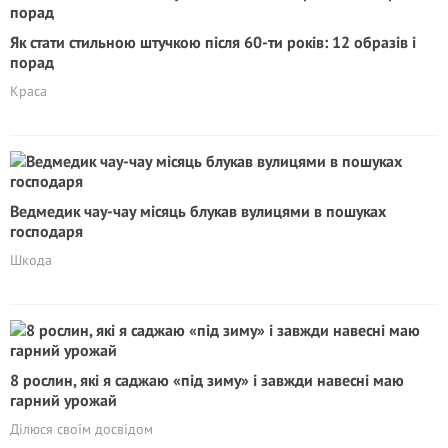
Як стати стильною штучкою після 60-ти років: 12 образів і
порад
Краса
Ведмедик чау-чау місяць блукав вулицями в пошуках
господаря
Шкода
8 рослин, які я саджаю «під зиму» і завжди навесні маю
гарний урожай
Ділюся своїм досвідом