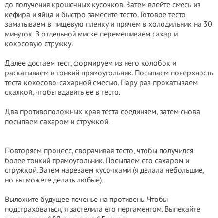
до получения крошечных кусочков. Затем влейте смесь из
кефира и яйца и быстро замесите тесто. Готовое тесто
заматываем в пищевую пленку и прячем в холодильник на 30
минуток. В отдельной миске перемешиваем сахар и
кокосовую стружку.
Далее достаем тест, формируем из него колобок и
раскатываем в тонкий прямоугольник. Посыпаем поверхность
теста кокосово-сахарной смесью. Пару раз прокатываем
скалкой, чтобы вдавить ее в тесто.
Два противоположных края теста соединяем, затем снова
посыпаем сахаром и стружкой.
Повторяем процесс, сворачивая тесто, чтобы получился
более тонкий прямоугольник. Посыпаем его сахаром и
стружкой. Затем нарезаем кусочками (я делала небольшие,
но вы можете делать любые).
Выложите будущее печенье на противень. Чтобы
подстраховаться, я застелила его пергаментом. Выпекайте