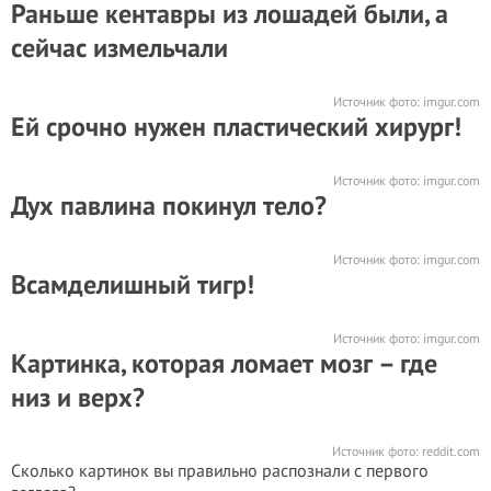
Раньше кентавры из лошадей были, а
сейчас измельчали
Источник фото:
imgur.com
Ей срочно нужен пластический хирург!
Источник фото:
imgur.com
Дух павлина покинул тело?
Источник фото:
imgur.com
Всамделишный тигр!
Источник фото:
imgur.com
Картинка, которая ломает мозг – где
низ и верх?
Источник фото:
reddit.com
Сколько картинок вы правильно распознали с первого