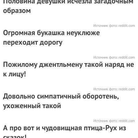
Половина девушки исчезла загадочным
образом
Источник фото:
reddit.com
Огромная букашка неуклюже
переходит дорогу
Источник фото:
reddit.com
Пожилому джентльмену такой наряд не
к лицу!
Источник фото:
reddit.com
Довольно симпатичный оборотень,
ухоженный такой
Источник фото:
reddit.com
А про вот и чудовищная птица-Рух из
сказок!