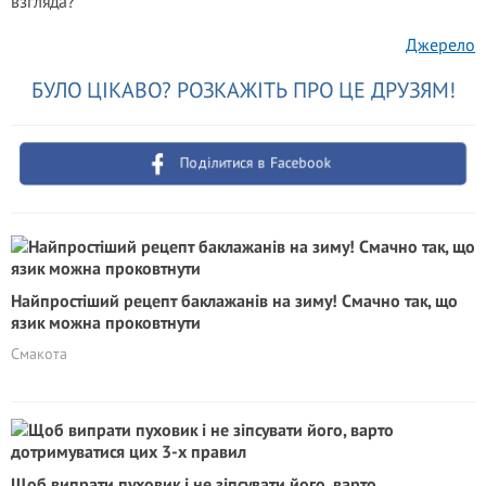
взгляда?
Джерело
БУЛО ЦІКАВО? РОЗКАЖІТЬ ПРО ЦЕ ДРУЗЯМ!
Поділитися в Facebook
Найпростіший рецепт баклажанів на зиму! Смачно так, що
язик можна проковтнути
Смакота
Щоб випрати пуховик і не зіпсувати його, варто