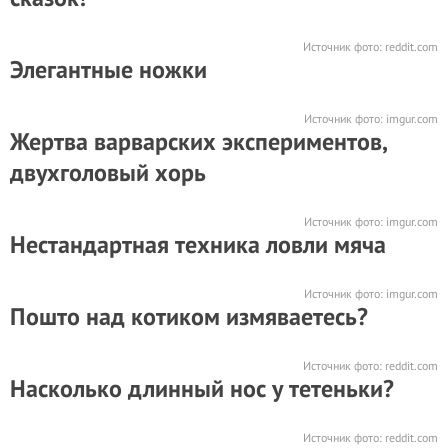
Источник фото:
reddit.com
Элегантные ножки
Источник фото:
imgur.com
Жертва варварских экспериментов,
двухголовый хорь
Источник фото:
imgur.com
Нестандартная техника ловли мяча
Источник фото:
imgur.com
Пошто над котиком измяваетесь?
Источник фото:
reddit.com
Насколько длинный нос у тетеньки?
Источник фото:
reddit.com