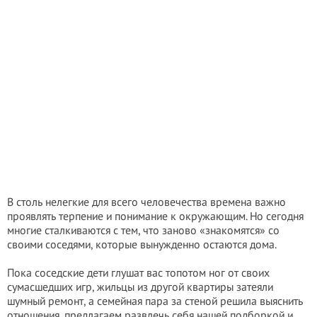
В столь нелегкие для всего человечества времена важно
проявлять терпение и понимание к окружающим. Но сегодня
многие сталкиваются с тем, что заново «знакомятся» со
своими соседями, которые вынужденно остаются дома.
Пока соседские дети глушат вас топотом ног от своих
сумасшедших игр, жильцы из другой квартиры затеяли
шумный ремонт, а семейная пара за стеной решила выяснить
отношения, предлагаем развлечь себя нашей подборкой и