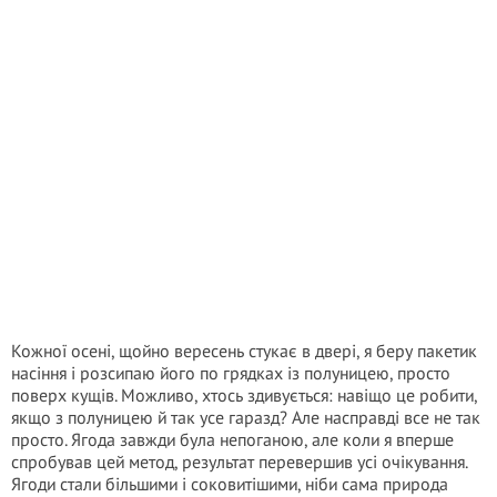
Кожної осені, щойно вересень стукає в двері, я беру пакетик
насіння і розсипаю його по грядках із полуницею, просто
поверх кущів. Можливо, хтось здивується: навіщо це робити,
якщо з полуницею й так усе гаразд? Але насправді все не так
просто. Ягода завжди була непоганою, але коли я вперше
спробував цей метод, результат перевершив усі очікування.
Ягоди стали більшими і соковитішими, ніби сама природа