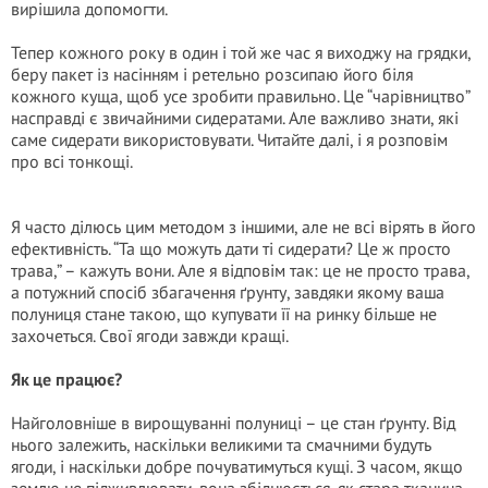
вирішила допомогти.
Тепер кожного року в один і той же час я виходжу на грядки,
беру пакет із насінням і ретельно розсипаю його біля
кожного куща, щоб усе зробити правильно. Це “чарівництво”
насправді є звичайними сидератами. Але важливо знати, які
саме сидерати використовувати. Читайте далі, і я розповім
про всі тонкощі.
Я часто ділюсь цим методом з іншими, але не всі вірять в його
ефективність. “Та що можуть дати ті сидерати? Це ж просто
трава,” – кажуть вони. Але я відповім так: це не просто трава,
а потужний спосіб збагачення ґрунту, завдяки якому ваша
полуниця стане такою, що купувати її на ринку більше не
захочеться. Свої ягоди завжди кращі.
Як це працює?
Найголовніше в вирощуванні полуниці – це стан ґрунту. Від
нього залежить, наскільки великими та смачними будуть
ягоди, і наскільки добре почуватимуться кущі. З часом, якщо