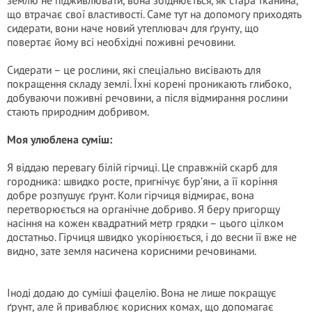
землю не підживлювати, вона збіднюється, як стара тканина,
що втрачає свої властивості. Саме тут на допомогу приходять
сидерати, вони наче новий утеплювач для ґрунту, що
повертає йому всі необхідні поживні речовини.
Сидерати – це рослини, які спеціально висівають для
покращення складу землі. Їхні корені проникають глибоко,
добуваючи поживні речовини, а після відмирання рослини
стають природним добривом.
Моя улюблена суміш:
Я віддаю перевагу білій гірчиці. Це справжній скарб для
городника: швидко росте, пригнічує бур’яни, а її коріння
добре розпушує ґрунт. Коли гірчиця відмирає, вона
перетворюється на органічне добриво. Я беру пригорщу
насіння на кожен квадратний метр грядки – цього цілком
достатньо. Гірчиця швидко укорінюється, і до весни її вже не
видно, зате земля насичена корисними речовинами.
Іноді додаю до суміші фацелію. Вона не лише покращує
ґрунт, але й приваблює корисних комах, що допомагає