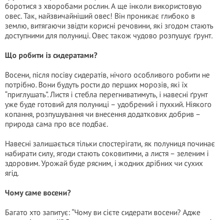
боротися з хворобами рослин. А ще інколи використовую
овес. Так, найзвичайніший овес! Він проникає глибоко в
землю, витягаючи звідти корисні речовини, які згодом стають
доступними для полуниці. Овес також чудово розпушує ґрунт.
Що робити із сидератами?
Восени, після посіву сидератів, нічого особливого робити не
потрібно. Вони будуть рости до перших морозів, які їх
“приглушать”. Листя і стебла перегниватимуть, і навесні ґрунт
уже буде готовий для полуниці – удобрений і пухкий. Ніякого
копання, розпушування чи внесення додаткових добрив –
природа сама про все подбає.
Навесні залишається тільки спостерігати, як полуниця починає
набирати силу, ягоди стають соковитими, а листя – зеленим і
здоровим. Урожай буде рясним, і жодних дрібних чи сухих
ягід.
Чому саме восени?
Багато хто запитує: “Чому ви сієте сидерати восени? Адже