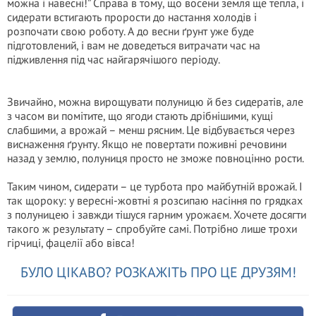
можна і навесні!” Справа в тому, що восени земля ще тепла, і
сидерати встигають прорости до настання холодів і
розпочати свою роботу. А до весни ґрунт уже буде
підготовлений, і вам не доведеться витрачати час на
підживлення під час найгарячішого періоду.
Звичайно, можна вирощувати полуницю й без сидератів, але
з часом ви помітите, що ягоди стають дрібнішими, кущі
слабшими, а врожай – менш рясним. Це відбувається через
виснаження ґрунту. Якщо не повертати поживні речовини
назад у землю, полуниця просто не зможе повноцінно рости.
Таким чином, сидерати – це турбота про майбутній врожай. І
так щороку: у вересні-жовтні я розсипаю насіння по грядках
з полуницею і завжди тішуся гарним урожаєм. Хочете досягти
такого ж результату – спробуйте самі. Потрібно лише трохи
гірчиці, фацелії або вівса!
БУЛО ЦІКАВО? РОЗКАЖІТЬ ПРО ЦЕ ДРУЗЯМ!