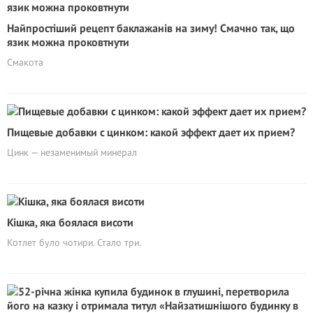
Найпростіший рецепт баклажанів на зиму! Смачно так, що
язик можна проковтнути
Смакота
Пищевые добавки с цинком: какой эффект дает их прием?
Цинк — незаменимый минерал
Кішка, яка боялася висоти
Котлет було чотири. Стало три.