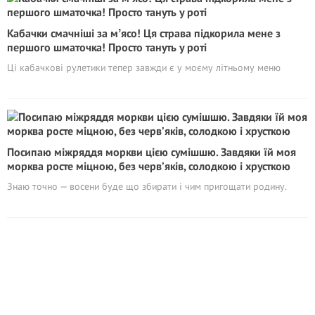
Кабачки смачніші за мʼясо! Ця страва підкорила мене з
першого шматочка! Просто тануть у роті
Ці кабачкові рулетики тепер завжди є у моєму літньому меню
Посипаю міжряддя моркви цією сумішшю. Завдяки їй моя
морква росте міцною, без черв’яків, солодкою і хрусткою
Знаю точно — восени буде що збирати і чим пригощати родину.